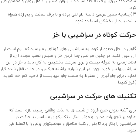
سمت کوه ، روی برف به جلو سر داد تا بتوان مسیر را کامالً روان و مطمئن طی
کرد.
3 )چنانچه مسیر عرضی دامنه طوالنی بوده و با برف سخت و یخ زده همراه
باشد، باید از یخشکن استفاده نمود.
حرکت کوتاه در سراشیبی با خز
گاهی در حال صعود از کوه، به سراشیبی های کوتاهی میرسید که الزم است از
آن عبور کنید. در چنین مواقعی جدا کردن خز و سپس نصب مجدد آن، از
لحاظ زمانی به صرفه نیست و برای سرعت بخشیدن به کار، باید با خز در این
سراشیبیها سر خورد. چون در این شرایط پاشنه فیکس، در حالت قفل شده قرار
ندارد ، برای جلوگیری از سقوط به سمت جلو میبایست از ناحیه کمر خم شوید
)قوز کنید( .
تکنیك های حرکت در سراشیبی
برای آنکه بتوان حین فرود از شیب ها به لذت واقعی رسید، لازم است که
علاوه بر تجهیزات مدرن و مؤثر اسکی، تکنیکهای متناسب با حرکت در
سراشیبی را بکار برد تا بتوان کلیه مناطق و موقعیتهای برفی را با تسلط طی
نمود.
تکنیك ضربه پاشنه، حرکت در سراشیبی و عبور عرضی از دامنه یالها