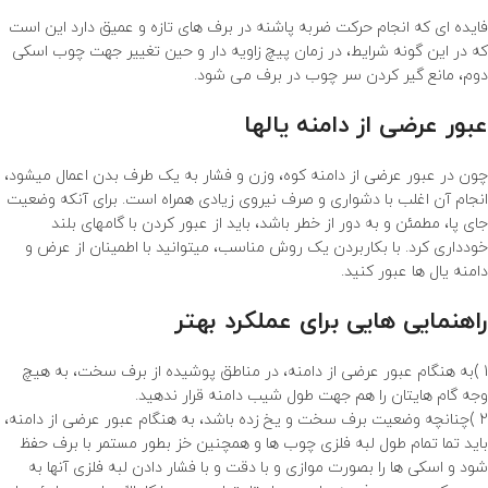
فایده ای که انجام حرکت ضربه پاشنه در برف های تازه و عمیق دارد این است
که در این گونه شرایط، در زمان پیچ زاویه دار و حین تغییر جهت چوب اسکی
دوم، مانع گیر کردن سر چوب در برف می شود.
عبور عرضی از دامنه یالها
چون در عبور عرضی از دامنه کوه، وزن و فشار به یک طرف بدن اعمال میشود،
انجام آن اغلب با دشواری و صرف نیروی زیادی همراه است. برای آنکه وضعیت
جای پا، مطمئن و به دور از خطر باشد، باید از عبور کردن با گامهای بلند
خودداری کرد. با بکاربردن یک روش مناسب، میتوانید با اطمینان از عرض و
دامنه یال ها عبور کنید.
راهنمایی هایی برای عملکرد بهتر
1 )به هنگام عبور عرضی از دامنه، در مناطق پوشیده از برف سخت، به هیچ
وجه گام هایتان را هم جهت طول شیب دامنه قرار ندهید.
2 )چنانچه وضعیت برف سخت و یخ زده باشد، به هنگام عبور عرضی از دامنه،
باید تما تمام طول لبه فلزی چوب ها و همچنین خز بطور مستمر با برف حفظ
شود و اسکی ها را بصورت موازی و با دقت و با فشار دادن لبه فلزی آنها به