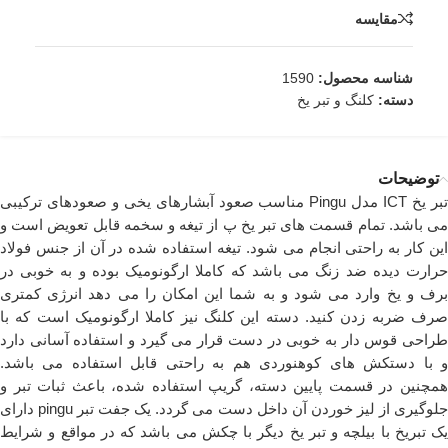
مقایسه
شناسه محصول:
1590
دسته:
کلنگ و تبر یخ
توضیحات
تبر یخ ICT مدل Pingu مناسب صعود آبشارهای یخی و صعودهای ترکیبی
می باشد. تمام قسمت های تبر یخ پ از تیغه و سخمه قابل تعویض است و
این کار به راحتی انجام می شود. تیغه استفاده شده در آن از جنس فولاد
حرارت دیده ضد زنگ می باشد که کاملا ارگونومیک بوده و به خوبی در
برف و یخ وارد می شود و به شما این امکان را می دهد انرژی کمتری
صرف ضربه زدن کنید. دسته این کلنگ نیز کاملا ارگونومیک است که با
طراحی قوس دار به خوبی در دست قرار می گیرد و استفاده آسانی دارد
و با دستکش های کوهنوردی هم به راحتی قابل استفاده می باشد.
همچنین در قسمت پایین دسته، گریپ استفاده شده، باعث ثبات تبر و
جلوگیری از لیز خوردن آن داخل دست می گردد. یک جفت تبر pingu دارای
یک تبریخ با بیلچه و تبر یخ دیگر با چکش می باشد که در مواقع و شرایط