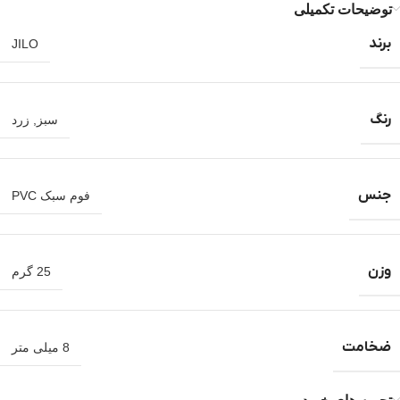
توضیحات تکمیلی
برند
JILO
رنگ
سبز
,
زرد
جنس
فوم سبک PVC
وزن
25 گرم
ضخامت
8 میلی متر