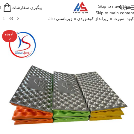
Skip to navigation
منو
پیگیری سفارشات
0
Skip to main content
کبود اسپرت
»
زیرانداز کوهنوردی
»
زیرباسنی Jilo
ناموجو
د