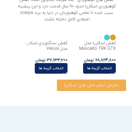
کوهنوردی اسکارپا حدود 90 سال قدمت دارد و این پیشینه
سبب شده تا تمامی کوهنوردان در دنیا به برند scarpa
اعتمادی کامل داشته باشند.
کفش اسکارپا مدل
کفش سنگنوردی اسکارپا
Mescalito TRK GTX
مدل Veloce
68,824,800
تومان
37,633,200
تومان
انتخاب گزینه ها
انتخاب گزینه ها
نمایش تمام مدل های اسکارپا