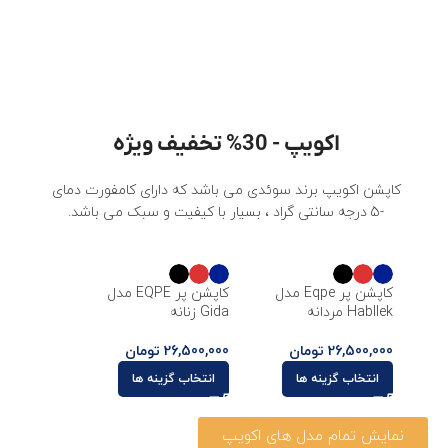
اکویپ - 30% تخفیف ویژه
کاپشن اکویپ برند سوئدی می باشد که دارای کامفورت دمای
-5 درجه سانتی گراد ، بسیار با کیفیت و سبک می باشد.
کاپشن پر Eqpe مدل
کاپشن پر EQPE مدل
Habllek مردانه
Gida زنانه
26,500,000
تومان
26,500,000
تومان
انتخاب گزینه ها
انتخاب گزینه ها
نمایش تمام مدل های اکویپ