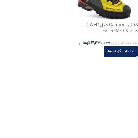
کفش Garmont مدل TOWER
EXTREME LX GTX
3,330,000
تومان
3,700,000
تومان
انتخاب گزینه ها