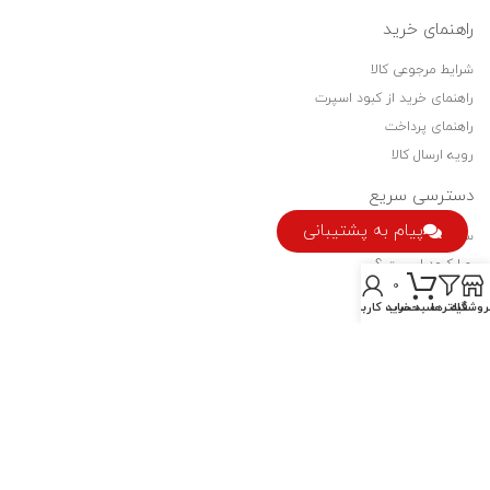
راهنمای خرید
شرایط مرجوعی کالا
راهنمای خرید از کبود اسپرت
راهنمای پرداخت
رویه ارسال کالا
دسترسی سریع
پیام به پشتیبانی
سیاست حفظ حریم خصوصی
چرا کبود اسپرت ؟
0
فرصت های شغلی
روشگاه
فیلترها
سبد خرید
حساب کاربری من
نماد اعتماد