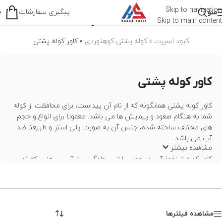
کاور کوله پشتی
Skip to navigation
پیگیری سفارشات
منو
0
Skip to main content
کبود اسپرت
»
کوله پشتی کوهنوردی
»
کاور کوله پشتی
کاور کوله پشتی
کاور کوله پشتی همانگونه که از نام آن پیداست، برای محافظت از کوله
شما به هنگام صعود و پیمایش ها می باشد. معمولا برای انواع و حجم
های مختلف ساخته شده، جنس آن به صورت پلی استر و طبیعتا ضد
آب می باشد.
مشاهده بیشتر
کاور کوله از نفوذ آب در هوای بارانی، جلوگیری از آسیب هایی که نور
خورشید به کوله شما وارد می کند و همچنین در افزایش طول عمر
کوله
پشتی کوهنوردی
شما موثر است. قطعا بعد از هر کمپ و سفرهای خود،
متوجه کثیفی کوله همراه خود شده اید، وجود یک کاور می تواند خیال
شما را از بابت ورود گرد و غبار راحت کند.
مشاهده فیلترها