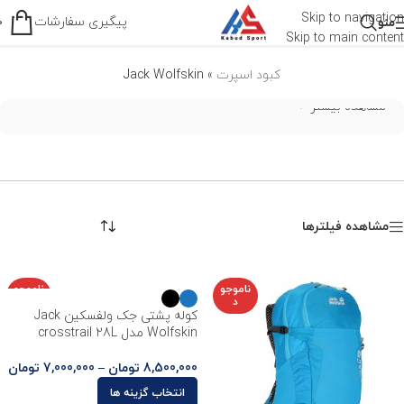
Jack Wolfskin
Skip to navigation
پیگیری سفارشات
منو
0
Skip to main content
کبود اسپرت
»
Jack Wolfskin
مشاهده بیشتر
مشاهده فیلترها
ناموجو
ناموجو
د
د
کوله پشتی جک ولفسکین Jack
Wolfskin مدل crosstrail 28L
8,500,000
تومان
–
7,000,000
تومان
انتخاب گزینه ها