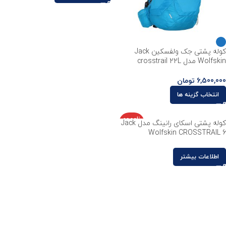
کوله پشتی جک ولفسکین Jack
Wolfskin مدل crosstrail 22L
6,500,000
تومان
انتخاب گزینه ها
ناموجو
کوله پشتی اسکای رانینگ مدل Jack
د
Wolfskin CROSSTRAIL 6
اطلاعات بیشتر