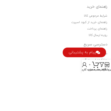
راهنمای خرید
شرایط مرجوعی کالا
راهنمای خرید از کبود اسپرت
راهنمای پرداخت
رویه ارسال کالا
دسترسی سریع
پیام به پشتیبانی
سیاست حفظ حریم خصوصی
چرا کبود اسپرت ؟
0
فرصت های شغلی
روشگاه
فیلترها
سبد خرید
حساب کاربری من
نماد اعتماد