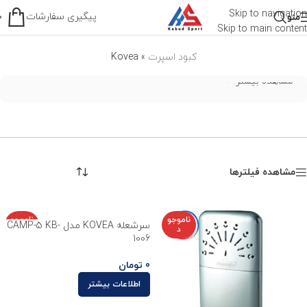
Kovea
Skip to navigation
پیگیری سفارشات
منو
0
Skip to main content
کبود اسپرت
»
Kovea
مشاهده بیشتر
مشاهده فیلترها
ناموجو
ناموجو
سرشعله KOVEA مدل CAMP-5 KB-
د
د
1006
0
تومان
اطلاعات بیشتر