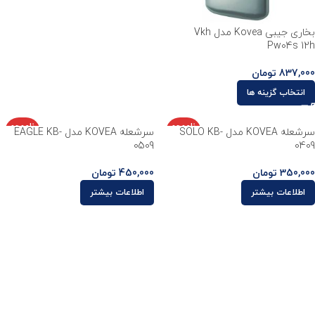
بخاری جیبی Kovea مدل Vkh
Pw04s 12h
837,000
تومان
انتخاب گزینه ها
ناموجو
ناموجو
سرشعله KOVEA مدل SOLO KB-
سرشعله KOVEA مدل EAGLE KB-
د
د
0509
0409
350,000
تومان
450,000
تومان
اطلاعات بیشتر
اطلاعات بیشتر