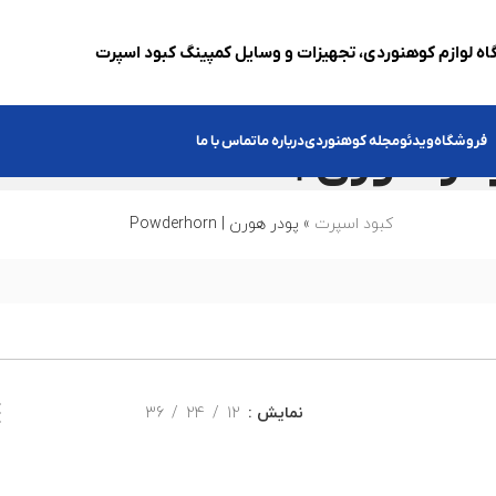
ه لوازم کوهنوردی، تجهیزات و وسایل کمپینگ کبود اسپرت
 هورن | Powderhorn
فروشگاه
ویدئو
مجله کوهنوردی
درباره ما
تماس با ما
کبود اسپرت
»
پودر هورن | Powderhorn
نمایش
12
24
36