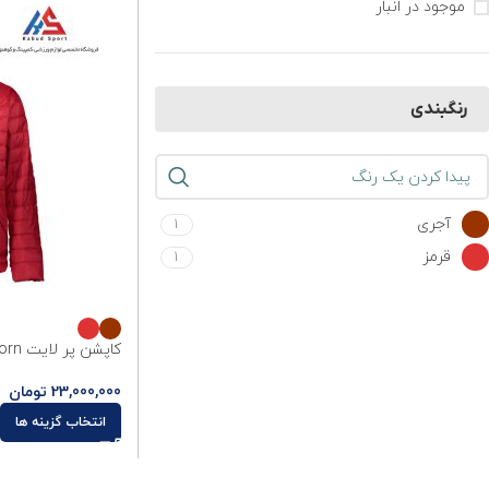
موجود در انبار
رنگبندی
آجری
1
قرمز
1
کاپشن پر لایت Powderhorn
23,000,000
تومان
انتخاب گزینه ها