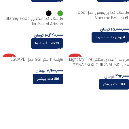
فلاسک غذا پریموس مدل Food
Vacume Bottle 1.2L
فلاسک غذا استنلی Stanley Food
Jar 500ml Artisan
15,000,000
تومان
10,440,000
تومان
افزودن به سبد خرید
انتخاب گزینه ها
ناموجو
ناموجو
ظروف ۲ عددی مثلثی Light My Fire
قابلمه 2 لیتر GSI مدل ESCAPE
د
د
مدل SNAPBOX ORIGINAL BIO™
3,900,000
تومان
492,000
تومان
اطلاعات بیشتر
اطلاعات بیشتر