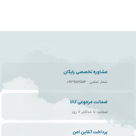
پوشش لنز عینک آفتابی
هرچه عینک آفتابی قیمت بیشتری داشته باشد، احتمال اینکه چندین
مشاوره تخصصی رایگان
لایه روکش داشته باشد، بیشتر می شود. تکنولوژی های به کار رفته
شمار تماس :
۰۹۱۲۹۱۵۶۵۵۴
شده میتواند شامل یک پوشش آبگریز برای دفع آب، یک پوشش ضد
خش برای دوام بیشتر و یک پوشش ضد مه برای شرایط مرطوب یا
فعالیت های پر انرژی باشد. برای مشاهده انواع
عینک کوهنوردی
به
ضمانت مرجوعی کالا
لینک مربوطه مراجعه نمایید.
ضمانت تا حداکثر ۷ روز
مواد لنز عینک آفتاب
پرداخت آنلاین امن
مواد به کار رفته در لنزهای عینک آفتابی شما بر شفافیت، وزن، دوام و