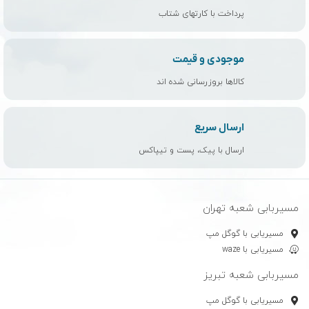
قیمت آنها تأثیر می گذارد. شیشه، شفافیت نوری عالی و مقاومت در
پرداخت با کارتهای شتاب
برابر خش را ارائه می دهد. اما، نسبت به سایر مواد سنگین تر و گران تر
است.
موجودی و قیمت
فریم عینک آفتابی
کالاها بروزرسانی شده اند
انتخاب فریم تقریباً به اندازه لنز مهم است، زیرا به راحتی، دوام و ایمنی
عینک آفتابی شما کمک می کند. برای طول عمر بیشتر عینک بهتر است
ارسال سریع
آن را فقط با دستمال مخصوص خود عینک که هنگام خرید ارائه میشود
تمیز کنید. در صورت چرب شدن آن را با مقدار کمی شامپو بچه
ارسال با پیک، پست و تیپاکس
شستشو دهید. بهتر است زمانی که از عینک استفاده نمی کنید آن را
بالای سر یا پیشانی قرار ندهید زیرا چربی روی موها و تعریق پیشانی از
طول عمر عینک می کاهد. زمانی که قصد استفاده از عینک را ندارید
مسیربابی شعبه تهران
حتما از بند استفاده کرده و یا عینک را در قاب مخصوص قرار دهید.
مسیریابی با گوگل مپ
مسیریابی با waze
مسیربابی شعبه تبریز
مسیریابی با گوگل مپ