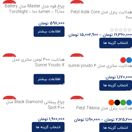
ناموجو
ناموجو
چراغ قوه مدل Master مدل Battery
د
د
Torchlight – 100 lumen – TL100
هدلایت پتزل مدل Petzl Actik Core
600
598,000
تومان
اطلاعات بیشتر
16,360,000
تومان
–
15,002,900
تومان
انتخاب گزینه ها
ناموجو
ناموجو
هدلایت 300 لومن سانری مدل
د
د
Sunrei Youdo X
هدلایت سانری مدل sunrei youdo 4
1,170,000
تومان
اطلاعات بیشتر
انتخاب گزینه ها
ناموجو
ناموجو
چراغ پیشانی Black Diamond مدل
د
د
Spot 400
هدلایت پتزل مدل Petzl Tikkina
1,900,000
تومان
2,125,200
تومان
–
1,190,000
تومان
انتخاب گزینه ها
انتخاب گزینه ها