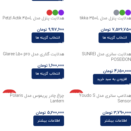
هدلایت پتزل مدل tikka 350L
هدلایت پتزل مدل Petzl Actik 450L
7,526,750
تومان
9,917,600
تومان
انتخاب گزینه ها
انتخاب گزینه ها
هدلایت سانری مدل SUNREI
هدلایت گلاری مدل Glaree L50 pro
POSEIDON
1,600,000
تومان
4,150,000
تومان
انتخاب گزینه ها
افزودن به سبد خرید
ناموجو
ناموجو
هدلامپ سانری مدل Youdo S
چراغ چادر پریموس مدل Polaris
د
د
Lantern
Sensor
3,790,000
تومان
5,200,000
تومان
اطلاعات بیشتر
اطلاعات بیشتر