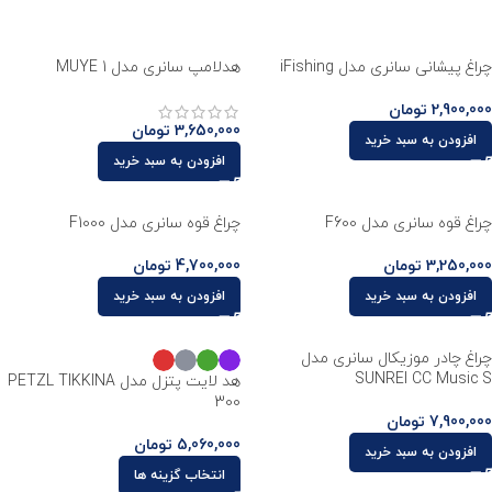
شما می توانید انواع این محصولات رو با کیفیت بالا و اورجینال در برند
های مختلف همچون :
چراغ پیشانی سانری مدل iFishing
هدلامپ سانری مدل MUYE 1
پتزل
2,900,000
تومان
3,650,000
تومان
سانری
افزودن به سبد خرید
افزودن به سبد خرید
گلاری
چراغ قوه سانری مدل F600
چراغ قوه سانری مدل F1000
بلک دیاموند و …
3,250,000
تومان
4,700,000
تومان
در فروشگاه لوازم و تجهیزات کوهنوردی کبود اسپرت بیابید.
افزودن به سبد خرید
افزودن به سبد خرید
چراغ چادر موزیکال سانری مدل
SUNREI CC Music S
هد لایت پتزل مدل PETZL TIKKINA
300
7,900,000
تومان
5,060,000
تومان
افزودن به سبد خرید
انتخاب گزینه ها