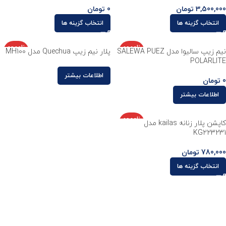
3,500,000
تومان
0
تومان
انتخاب گزینه ها
انتخاب گزینه ها
ناموجو
ناموجو
نیم زیپ سالیوا مدل SALEWA PUEZ
پلار نیم زیپ Quechua مدل MH100
د
د
POLARLITE
اطلاعات بیشتر
0
تومان
اطلاعات بیشتر
ناموجو
کاپشن پلار زنانه kailas مدل
د
KG223231
780,000
تومان
انتخاب گزینه ها