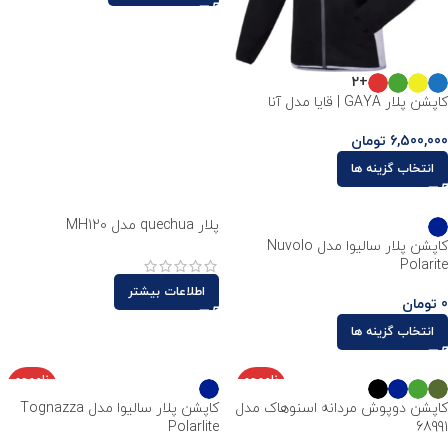
+2
کاپشن پلار GAYA | قایا مدل آنا
6,500,000
تومان
انتخاب گزینه ها
پلار quechua مدل MH120
کاپشن پلار سالیوا مدل Nuvolo
Polarite
اطلاعات بیشتر
0
تومان
انتخاب گزینه ها
ناموجو
ناموجو
د
د
کاپشن دوپوش مردانه اسنوهاک مدل
کاپشن پلار سالیوا مدل Tognazza
Polarlite
68991