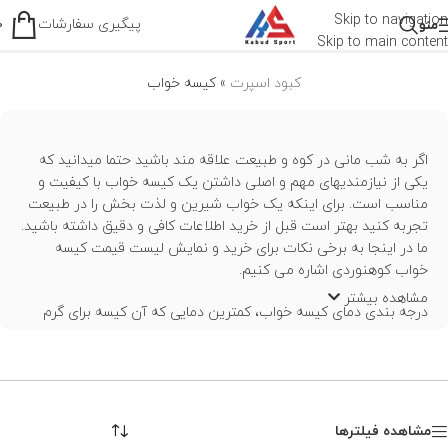
کیسه خواب
Skip to navigation
پیگیری سفارشات
منو
0
Skip to main content
کبود اسپرت
»
کیسه خواب
اگر به شب مانی در کوه و طبیعت علاقه مند باشید حتما میدانید که
یکی از نیازمندیهای مهم و اصلی داشتن یک کیسه خواب با کیفیت و
مناسب است. برای اینکه یک خواب شیرین و لذت بخش را در طبیعت
تجربه کنید بهتر است قبل از خرید اطلاعات کافی و دقیق داشته باشید.
ما در اینجا به برخی نکات برای خرید و نمایش لیست قیمت کیسه
خواب کوهنوردی اشاره می کنیم.
مشاهده بیشتر
درجه بندی دمای کیسه خواب، کمترین دمایی که آن کیسه برای گرم
نگه داشتن یک فرد معمولی در نظر گرفته شده است را مشخص
میکند، درجه بندی دما به شما یک ایده کلی در مورد عملکرد می دهد و
برای مقایسه کیسه های خواب کمک بزرگی خواهد بود. اما بسیاری از
عوامل دیگر بر میزان گرم ماندن شما تأثیر می گذارند. برای مثال همراه
داشتن کیسه آب گرم، میزان غذا خوردن، خستگی و رطوبت بسیار موثر
مشاهده فیلترها
هستند. اولین و مهم ترین نکته در انتخاب بهترین کیسه خواب این