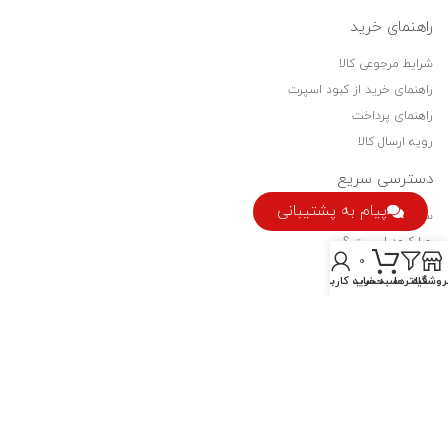
راهنمای خرید
شرایط مرجوعی کالا
راهنمای خرید از کبود اسپرت
راهنمای پرداخت
رویه ارسال کالا
دسترسی سریع
پیام به پشتیبانی
سیاست حفظ حریم خصوصی
چرا کبود اسپرت ؟
0
فرصت های شغلی
روشگاه
فیلترها
سبد خرید
حساب کاربری من
نماد اعتماد