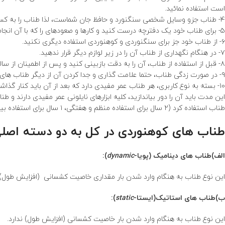
است استفاده نمائید.
۴- طناب جزو وسایل شخصی سنگنورد و حافظ جان شماست، لذا طناب را به کسی قرض ندهید، تا از سالم ماندن آن مطمئن باشید.
۵- برای طناب خود یک دفترچه درست کنید و کارها و صعودهای را که با آن انجام داده اید را در آن یادداشت کنید.
۶- از طناب خود جز برای سنگنوردی و کوهنوردی استفاده دیگری نکنید.
۷- در هنگام نگهداری از طناب آن را در زیر لوازم دیگر قرار ندهید.
۸- قبل از استفاده از طناب، آن را به دقت بازبینی کنید و پس از اطمینان از سالم بودن از طناب استفاده کنید.
۹- در صورت زدگی طناب، حتما علامت گذاری و جدا کردن آن از دیگر طناب های سالم الزامیست، و دیگر کاربران را نیز مطلع کنید.
طناب استفاده کرد (۲ سال برای استفاده منظم و هفتگی، ۱ سال برای استفاده بیش از یک روز در هفته)..:
طناب های کوهنوردی در کل به دو دسته اصل
الف)طناب های دینامیک (پویا-
dynamic
):
این نوع طناب به هنگام وارد شدن بار مقداری خاصیت کشسانی (افزایش طول) د
ب)طناب های استاتیک(ایستا-
static
):
این نوع طناب به هنگام وارد شدن بار خاصیت کشسانی (افزایش طول) ندارد.