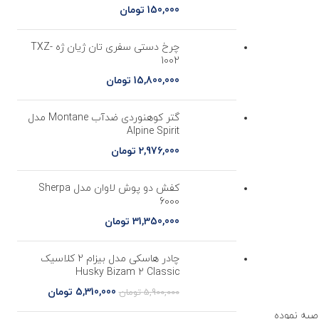
150,000
تومان
چرخ دستی سفری تان ژیان ژه TXZ-
1002
15,800,000
تومان
گتر کوهنوردی ضدآب Montane مدل
Alpine Spirit
2,976,000
تومان
کفش دو پوش لاوان مدل Sherpa
6000
31,350,000
تومان
چادر هاسکی مدل بیزام 2 کلاسیک
ع طناب و
Husky Bizam 2 Classic
5,310,000
تومان
5,900,000
تومان
صیه نموده