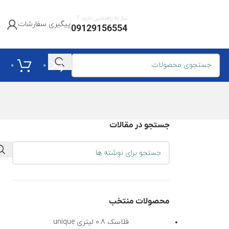
نیاز به راهنمایی دارید ؟
پیگیری سفارشات
09129156554
0
0
جستجو در مقالات
محصولات منتخب
فلاسک 0.8 لیتری unique