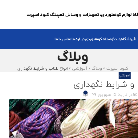
ه لوازم کوهنوردی، تجهیزات و وسایل کمپینگ کبود اسپرت
فروشگاه
ویدئو
مجله کوهنوردی
درباره ما
تماس با ما
وبلاگ
کبود اسپرت
»
وبلاگ
»
آموزشی
»
انواع طناب و شرایط نگهداری
آموزشی
 و شرایط نگهداری
0
ad
در تاریخ 15 شهریور 1399