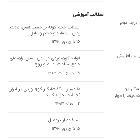
مطالب آموزشی
ر درجه دوم
انتخاب حجم کوله بر حسب فصل، مدت
زمان استفاده و حجم وسایل
15 شهریور 1399
 انسان) که میبایستی این افزایش
فواید کوهنوردی در بدن انسان: راهنمای
جامع سلامت جسم و روح
8 اردیبهشت 1404
ن انسان) که میبایستی این
۱۰ مسیر شگفت‌انگیز کوهنوردی در ایران
که باید تجربه کنید!
افزایش طول طناب (کش آمدن) حداکثر از 12درصداز طول کل طناب تجاوز نکند. در کل این نوع از طناب می بایست دست کم 5سقوط متوالی در فاصله زمانی 5دقیقه را مهار
11 اسفند 1403
استفاده از تردمیل
15 شهریور 1399