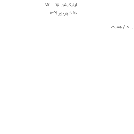
اپلیکیشن Mr. Trip
15 شهریور 1399
اب حائزاهمیت