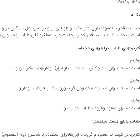
1200
kg
=12
kn
نکته :
انواع طناب و شرایط نگهداری
طناب با قطر بالاعموماً دارای عمر مفید و طولانی تر و در عین حال سنگین تر 
است انتخاب یک طناب با قطر کمتر ارجعیت دارد. عملکرد کلی طناب را میتوان د
کاربردهای طناب درقطرهای مختلف:
:
3Mm
استفاده به عنوان بند چکش،بند حمایت از ابزار( یومار،هشت،کارابین و…).
:
5Mm
استفاده به عنوان طنابچه مخصوص گره پوروسیک،پله رکاب یومار و…
:
7Mm
استفاده برای صعود وفرود ، طناب حمایت و…
طناب بالای هفت میلیمتر:
کاربرد در کیت ها ،صعود و فرود با ابزارها،برای استفاده با شخص دوم (مصدوم) 