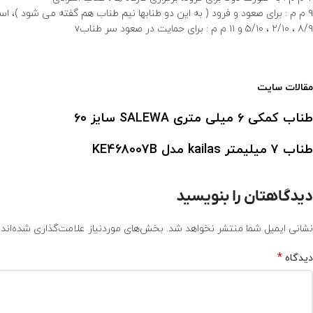
۹ م م : برای صعود و فرود ( به این دو طنابها نیم طناب هم گفته می شود )، استفاده در صعودها دشوار به صورت دولا ( روش دوطنابه )
۸/۹ ، ۲/۱۰ ، ۵/۱۰ و ۱۱ م م : برای حمایت در صعود سر طنابv
انواع طناب و شرایط نگهداری
مقالات سایت
طناب کمکی ۶ میلی متری SALEWA سایز ۶۰
طناب ۷ میلیمتر kailas مدل KE468007B
دیدگاهتان را بنویسید
نشانی ایمیل شما منتشر نخواهد شد.
بخش‌های موردنیاز علامت‌گذاری شده‌اند
*
دیدگاه