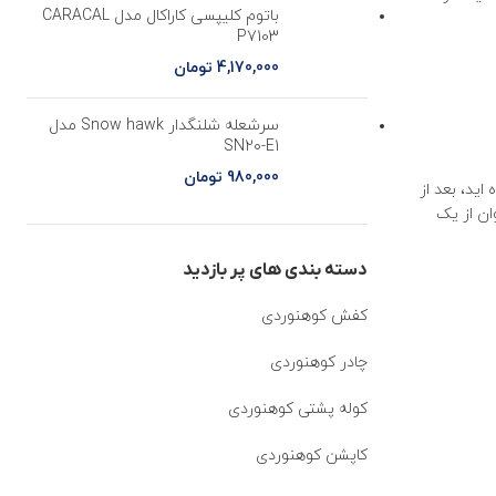
باتوم کلیپسی کاراکال مدل CARACAL
P7103
4,170,000
تومان
سرشعله شلنگدار Snow hawk مدل
SN20-E1
980,000
تومان
 طناب استفاده نکرده اید، بعد از
مان مناسبی است که می توان از یک
دسته بندی های پر بازدید
کفش کوهنوردی
چادر کوهنوردی
کوله پشتی کوهنوردی
کاپشن کوهنوردی