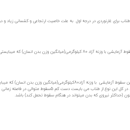
 طناب برای غارنوردی در درجه اول به علت خاصیت ارتجاعی و کشسانی زیاد و د
این کشیدگی عبارت است از کش آمدن طناب در امتداد خود بر اثر نخستین سقوط آزمایشی با وزنه آزاد 80 کیلوگرمی(میانگین وزن بدن
این کشیدگی عبارت است ازمقدار افزایش طول (کش آمدن) طناب دراثر نخستین سقوط آزمایشی با وزنه آزاد80کیلوگرمی(میانگین وزن بد