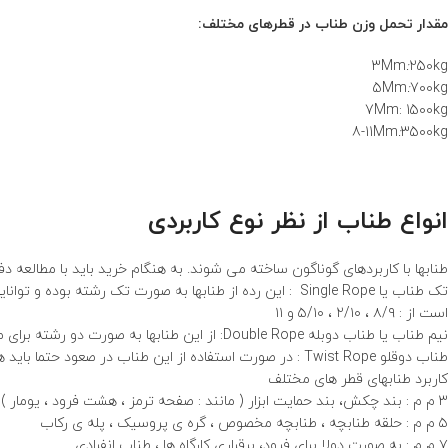
مقدار تحمل وزن طناب در قطرهای مختلف:
3Mm
:
250kg
5Mm
:
700kg
7Mm: 1500kg
8-11Mm
:
3500kg
انواع طناب از نظر نوع کاربردی
طنابها با کاربردهای گوناگون ساخته می شوند. به هنگام خرید باید با مطالعه دفترچه راه
تک طناب یا Single Rope : این رده از طنابها به صورت تک رش
است از : ۸/۹ ، ۲/۱۰ ، ۵/۱۰ و ۱۱
نیم طناب یا طناب دوبله Double Rope: از این طنابها به صورت دو رشته برای صعودهای دوطنابه استفاده می شود. هر رشته را می توان داخل یک کارابین انداخت.
طناب دوقلو Twist Rope : در صورت استفاده از این طناب در صعود حتما باید هر دو رشته را داخل یک کارابین انداخت .
کاربرد طنابهای قطر های مختلف
۳ م م : بند چکش، بند حمایت ابزار ( مانند : صفحه ترمز ، هشت فرود ، یومار )
۵ م م : حلقه طنابچه ، طنابچه مخصوص ، گره ی پروسیک ، پله ی رکاب
۷ م م : به صورت دولا برای فرود، برقراری کارگاه ها ، طناب انفرادی