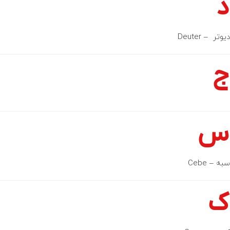
د
دیوتر – Deuter
ج
س
سبه – Cebe
ک