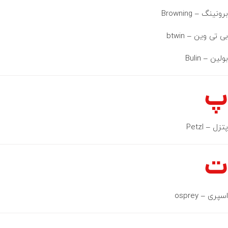
برونینگ – Browning
بی تی وین – btwin
بولین – Bulin
پ
پتزل – Petzl
ت
اسپری – osprey