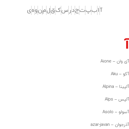
آ
1
ب
پ
ت
ج
د
ر
س
ک
ق
ل
م
ن
و
ه
ی
آ
آی وان –
Aione
آکو – Aku
آلپینا – Alpina
آلپس – Alps
آسولو – Asolo
آذرجوان – azar-javan