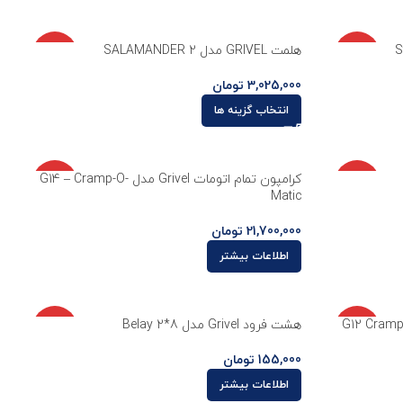
ناموجو
ناموجو
هلمت GRIVEL مدل SALAMANDER 2
د
د
3,025,000
تومان
انتخاب گزینه ها
ناموجو
ناموجو
کرامپون تمام اتومات Grivel مدل G14 – Cramp-O-
د
د
Matic
21,700,000
تومان
اطلاعات بیشتر
ناموجو
ناموجو
ام اتوماتیک Grivel مدل G12 Cramp-O-
هشت فرود Grivel مدل Belay 2*8
د
د
155,000
تومان
اطلاعات بیشتر