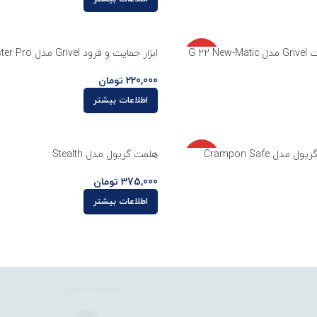
ناموجو
G 22 
ابزار حمایت و فرود Grivel مدل Master Pro
د
220,000
تومان
اطلاعات بیشتر
ناموجو
ل Crampon Safe
هلمت گریول مدل Stealth
د
375,000
تومان
اطلاعات بیشتر