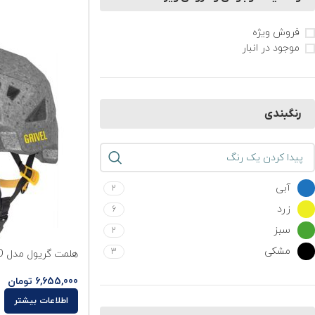
فروش ویژه
موجود در انبار
رنگبندی
آبی
2
زرد
6
سبز
2
مشکی
3
هلمت گریول مدل GRIVEL DUETTO
6,655,000
تومان
اطلاعات بیشتر