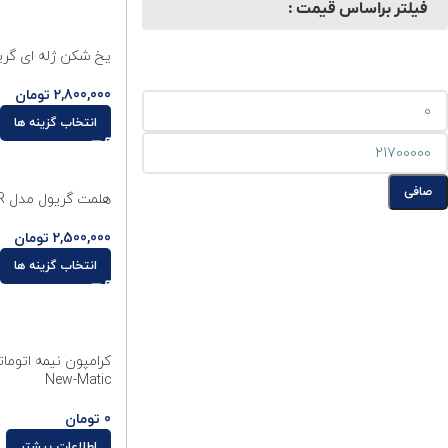
فیلتر براساس قیمت :
یخ شکن ژله ای گریول مدل rer
2,800,000
تومان
انتخاب گزینه ها
صافی
هلمت گریول مدل SALAMANDER
2,500,000
تومان
انتخاب گزینه ها
New-Matic
0
تومان
اطلاعات بیشتر