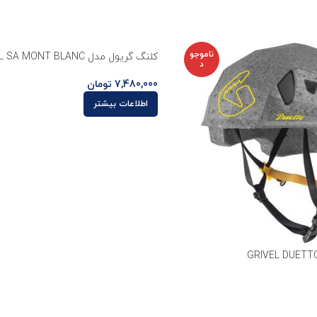
ناموجو
کلنگ گریول مدل GRIVEL SA MONT BLANC
د
7,480,000
تومان
اطلاعات بیشتر