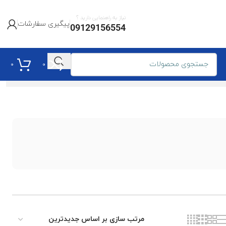
نیاز به راهنمایی دارید ؟
پیگیری سفارشات
09129156554
0
0