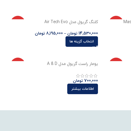
ناموجو
ناموجو
کلنگ گریول مدل Air Tech Evo
د
د
14,530,000
تومان
–
8,195,000
تومان
انتخاب گزینه ها
ناموجو
ناموجو
یومار راست گریول مدل A & D
د
د
700,000
تومان
اطلاعات بیشتر