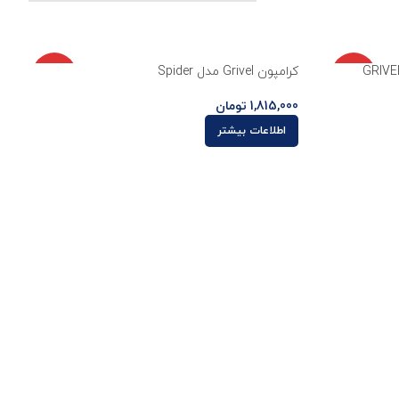
ناموجو
ناموجو
کرامپون Grivel مدل Spider
د
د
1,815,000
تومان
اطلاعات بیشتر