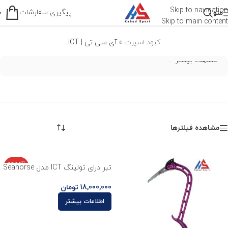
آی سی تی | ICT
Skip to navigation
پیگیری سفارشات
منو
0
Skip to main content
کبود اسپرت
»
آی سی تی | ICT
مشاهده بیشتر
مشاهده فیلترها
ناموجو
تبر درای تولینگ ICT مدل Seahorse
د
18,000,000
تومان
اطلاعات بیشتر