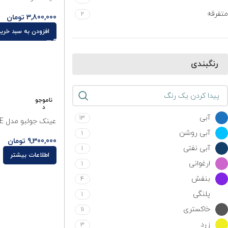
متفرقه
2
3,800,000
تومان
افزودن به سبد خرید
رنگبندی
ناموجو
د
آبی
13
عینک جولبو مدل RENGADE کد J4994414
آبی روشن
1
9,300,000
تومان
آبی نفتی
1
اطلاعات بیشتر
ارغوانی
1
بنفش
4
پلنگی
1
خاکستری
11
زرد
3