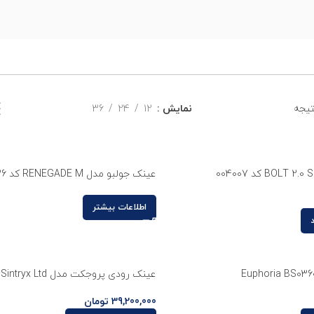
نمایش
12
24
36
عینک جولبو مدل RENEGADE M کد J5491126
اطلاعات بیشتر
عینک رودی پروجکت مدل Sintryx Ltd
39,200,000
تومان