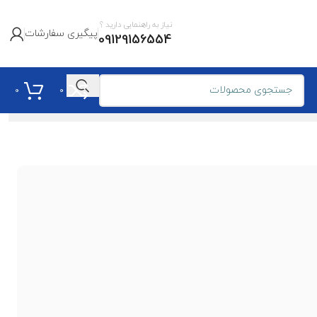
نیاز به راهنمایی دارید ؟
پیگیری سفارشات
09129156554
0
0