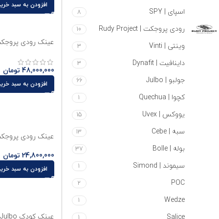
افزودن به سبد خرید
اسپای | SPY
8
رودی پروجکت | Rudy Project
10
عینک رودی پروجکت مدل
وینتی | Vinti
3
داینافیت | Dynafit
3
48,000,000
تومان
جولبو | Julbo
66
افزودن به سبد خرید
کچوا | Quechua
1
یووکس | Uvex
15
سبه | Cebe
13
عینک رودی پروجکت مدل  Air
بوله | Bolle
37
24,800,000
تومان
سیموند | Simond
1
افزودن به سبد خرید
POC
2
Wedze
1
عینک کودک Julbo مدل Extend 2.0 کد J4951121
Salice
1