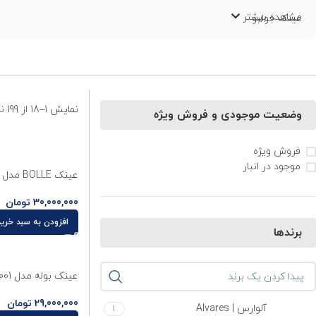
مشاهده بیشتر
عینک جولبو
عینک سبه
عینک بوله
فروش و لیست قیمت به همراه مشاوره تخصصی رایگان
نمایش 1–18 از 199 نتیجه
وضعیت موجودی و فروش ویژه
انواع عینک مردانه، زنانه، دخترانه، پسرانه
فروش ویژه
موجود در انبار
عینک BOLLE مدل BOLT 2.0 S کد 004007
30,000,000
تومان
افزودن به سبد خرید
برندها
عینک بوله مدل Euphoria BS036001
29,000,000
تومان
آلوارس | Alvares
1