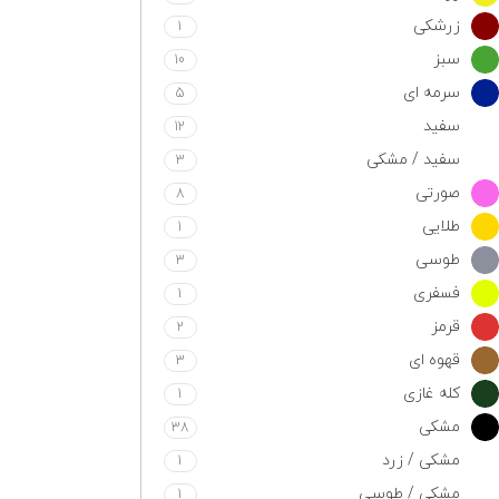
زرشکی
1
سبز
10
سرمه ای
5
سفید
12
سفید / مشکی
3
صورتی
8
طلایی
1
طوسی
3
فسفری
1
قرمز
2
قهوه ای
3
کله غازی
1
مشکی
38
مشکی / زرد
1
مشکی / طوسی
1