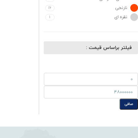
نارنجی
16
نقره ای
1
فیلتر براساس قیمت :
صافی