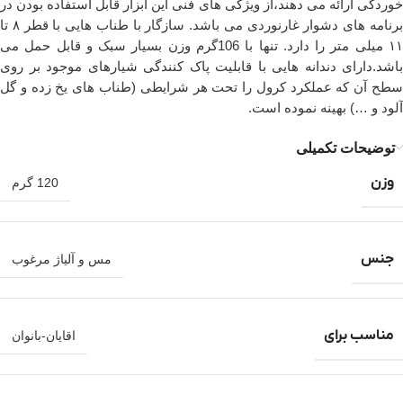
خوردگی ارائه می دهند،از ویژگی های فنی این ابزار قابل استفاده بودن در
برنامه های دشوار غارنوردی می باشد. سازگار با طناب هایی با قطر ۸ تا
۱۱ میلی متر را دارد. تنها با 106گرم وزن بسیار سبک و قابل حمل می
باشد.دارای دندانه هایی با قابلیت پاک کنندگی شیارهای موجود بر روی
سطح آن که عملکرد کرول را تحت هر شرایطی (طناب های یخ زده و گل
آلود و …) بهینه نموده است.
توضیحات تکمیلی
وزن
120 گرم
جنس
مس و آلیاژ مرغوب
مناسب برای
اقایان-بانوان