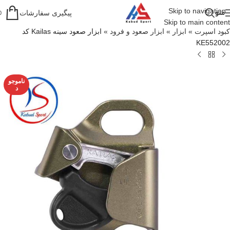
Skip to navigation
منو
پیگیری سفارشات
0
Skip to main content
کبود اسپرت
»
ابزار
»
ابزار صعود و فرود
»
ابزار صعود سینه Kailas کد
KE552002
ناموجو
د