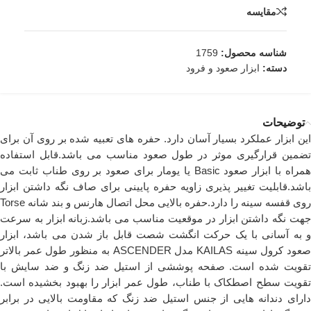
مقایسه
شناسه محصول:
1759
دسته:
ابزار صعود و فرود
توضیحات
این ابزار عملکرد بسیار آسان دارد. حفره های تعبیه شده بر روی آن برای
تضمین قرارگیری موثر در طول صعود مناسب می باشد.قابل استفاده
همراه با ابزار صعود Basic یا یومار برای صعود بر روی طناب ثابت می
باشد.قابلیت تغییر پذیری زاویه حفره پایینی برای صاف نگه داشتن ابزار
روی قفسه سینه را دارد.حفره بالایی محل اتصال هارنس و بند شانه Torse
جهت نگه داشتن ابزار در موقعیت مناسب می باشد.زبانه ابزار به سرعت
و به آسانی با یک حرکت انگشت شصت قابل باز شدن می باشد، ابزار
صعود کرول سینه KAILAS مدل ASCENDER به منظور طول عمر بالاتر
تقویت شده است. صفحه پوششی از استیل ضد زنگ و ضد سایش با
تقویت سطح اصطکاک با طناب، طول عمر ابزار را بهبود بخشیده است.
دارای دندانه هایی از جنس استیل ضد زنگ که مقاومت بالایی در برابر