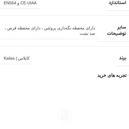
استاندارد
CE-UIAA و EN564
سایر
دارای محفظه نگه‌داری پروتئین ، دارای محفظه قرص ،
توضیحات
ضد نشت
برند
کایلاس | Kailas
تجربه های خرید