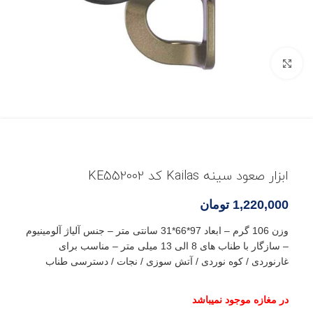
بزرگنمایی تصویر
ابزار صعود سینه Kailas کد KE552002
1,220,000
تومان
وزن 106 گرم – ابعاد 97*66*31 سانتی متر – جنس آلیاژ آلومینیوم
– سازگار با طناب های 8 الی 13 میلی متر – مناسب برای
غارنوردی / کوه نوردی / آتش سوزی / نجات / دسترسی طناب