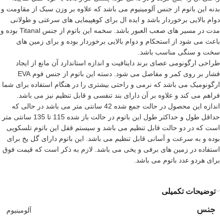
بدنه این باتوم از جنس آلومینیوم می باشد که علاوه بر وزن سبک از مقاومت و
دوام بالایی برخوردار باشد و ایده ال برای کوهپیمایی های سرعتی و طولانی
مدت در مسیر های صعب العبور باشد. سخمه این باتوم از جنس Titanal بوده و
باعث می شود از استحکام و دوام بالایی برخوردار بوده و برای زمین های
سخت و سنگی مناسب باشد.
طراحی ارگونومی عصای
برند داینافیت
و اندازه استاندارد آن مانع از ایجاد
فشار بر روی کمر و مفاصل می شود. دسته این باتوم از جنس فوم EVA
ارگونومیک می باشد که نرمی و راحتی بیشتری را در هنگام استفاده برای شما
فراهم می کند و علاوه بر آن دارای بند تنفسی و قابل تنظیم نیز می باشد.
اندازه این محصول در حالت جمع شده 42 سانتی متر می باشد در حالی که
حداقل طول و حداکثر طول این باتوم در حالت باز شده 115 تا 135 سانتی متر
است که در دو حالت قابل تنظیم می باشد و سیستم قفل این باتوم تلسکوپی
بوده و به سرعت و آسانی قابل تنظیم می باشد. این باتوم دارای گل یخ برای
استفاده در زمین های برفی و یخی می باشد. لازم به ذکر است که قیمت فوق
برای هردو عدد باتوم می باشد.
توضیحات تکمیلی
جنس
آلومینیوم