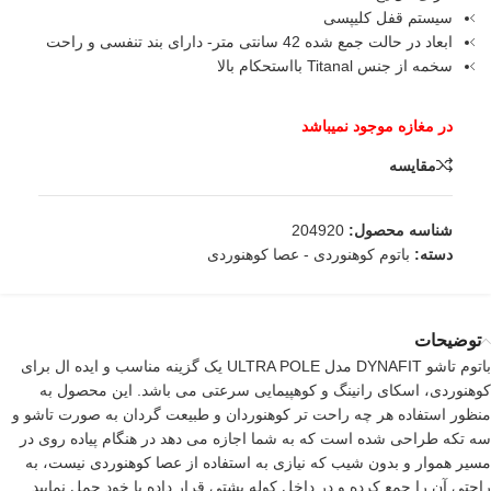
سیستم قفل کلیپسی
ابعاد در حالت جمع شده 42 سانتی متر- دارای بند تنفسی و راحت
سخمه از جنس Titanal بااستحکام بالا
مقایسه
شناسه محصول:
204920
دسته:
باتوم کوهنوردی - عصا کوهنوردی
توضیحات
باتوم تاشو DYNAFIT مدل ULTRA POLE یک گزینه مناسب و ایده ال برای
کوهنوردی، اسکای رانینگ و کوهپیمایی سرعتی می باشد. این محصول به
منظور استفاده هر چه راحت تر کوهنوردان و طبیعت گردان به صورت تاشو و
سه تکه طراحی شده است که به شما اجازه می دهد در هنگام پیاده روی در
مسیر هموار و بدون شیب که نیازی به استفاده از
عصا کوهنوردی
نیست، به
راحتی آن را جمع کرده و در داخل کوله پشتی قرار داده با خود حمل نمایید.