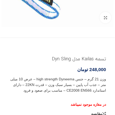
بزرگنمایی تصویر
تسمه Kailas مدل Dyn Sling
248,000
تومان
وزن 21 گرم – جنس high strength Dyneema – عرض 10 میلی
متر – جذب آب پایین – بسیار سبک وزن – قدرت 22KN – دارای
استاندارد CE2008 EN566 – مناسب برای صعود و فرود
مقایسه