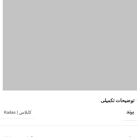
توضیحات تکمیلی
برند
کایلاس | Kailas