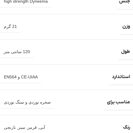
جنس
high strength Dyneema
وزن
21 گرم
طول
120 سانتی متر
استاندارد
CE-UIAA و EN564
مناسب برای
صخره نوردی و سنگ نوردی
رنگ
آبی
,
قرمز
,
سبز
,
نارنجی