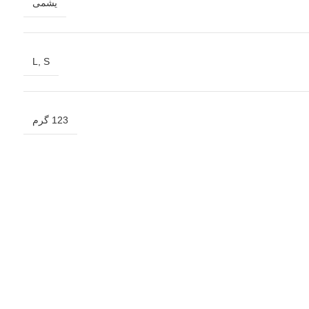
یشمی
L
,
S
123 گرم