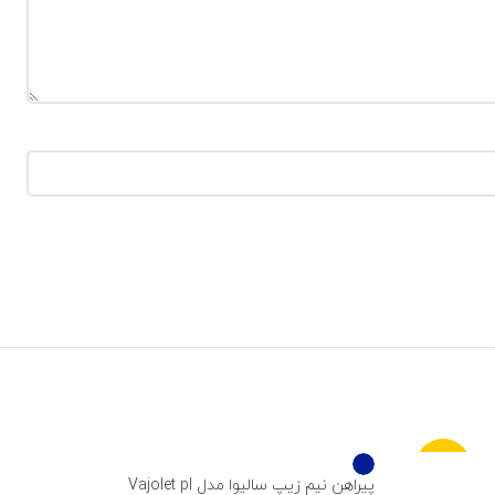
تی 
-50%
00
پیراهن نیم زیپ سالیوا مدل Vajolet pl