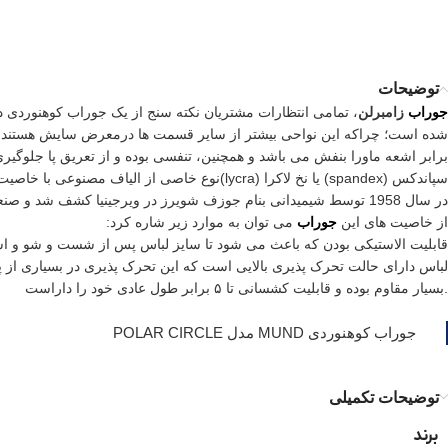
توضیحات
جوراب
زامبرلن
، تمامی انتظارات مشتریان نکته سنج از یک جوراب کوهنوردی در
شده است؛ چراکه این نواحی بیشتر از سایر قسمت ها درمعرض سایش هستند. این محصول حاوی 60% پلی استر، پلی پروپلین 
برابر اشعه ماورا بنفش می باشد و همچنین، تنفسی بوده و از تعریق پا جلوگیری
سپاندکس (spandex) یا نخ لاکرا (lycra)نوع خاصی از الیاف مصنوعی با خاصیت کششی فوق العاده بوده و دارای کاربرد های زیادی در صنعت
در سال 1958 توسط شیمیدانی بنام جوزف شویرز در ویرجینیا کشف شد و صنعت پوشاک را به طور کلی متحول کرد.
از خاصیت های این
جوراب
می توان به موارد زیر شاره کرد:
قابلیت الاستیکی بودن که باعث می شود تا سایز لباس پس از شست و شو و استفاد
لباس دارای حالت تحرک پذیری بالایی است که این تحرک پذیری در بسیاری از
.بسیار مقاوم بوده و قابلیت کشسانی تا ۵ برابر طول عادی خود را داراست
جوراب کوهنوردی MUND مدل POLAR CIRCLE
توضیحات تکمیلی
برند