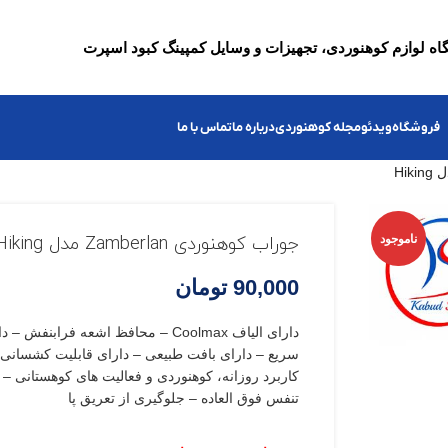
ه لوازم کوهنوردی، تجهیزات و وسایل کمپینگ کبود اسپرت
فروشگاه
ویدئو
مجله کوهنوردی
درباره ما
تماس با ما
ناموجود
جوراب کوهنوردی Zamberlan مدل Hiking
90,000
تومان
دارای الیاف Coolmax – محافظ اشعه ف
سریع – دارای بافت طبیعی – دارای قابلیت کشسانی 
کاربرد روزانه، کوهنوردی و فعالیت های کوهستانی – ب
تنفس فوق العاده – جلوگیری از تعریق پا