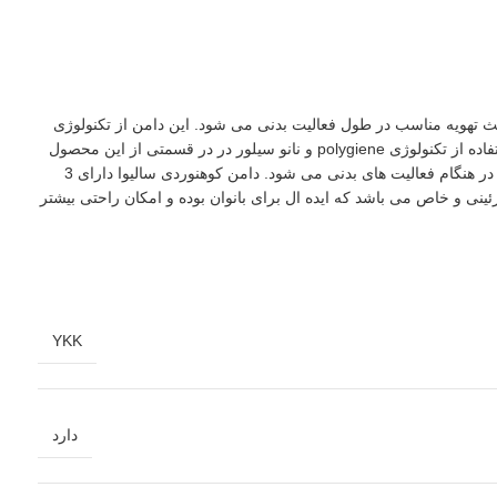
 داشته و باعث تهویه مناسب در طول فعالیت بدنی می شود. این دامن از تکنولوژی
پارچه DRYTON برخوردار است که در برابر اشعه فرا بنفش محافظت کرده و در برابر رطوبت به سرعت تبخیر شده و سریع خشک می شود. علاوه برآن استفاده از تکنولوژی polygiene و نانو سیلور در در قسمتی از این محصول
موجب آنتی باکتریال بودن و همینطور برای از بین بردن بوی بد پارچه می شود. دامن زنانه Salewa دارای کمر ارگونومیک پهن می باشد که باعث راحتی بیشتر در هنگام فعالیت های بدنی می شود. دامن کوهنوردی سالیوا دارای 3
وخته شده تزئینی و خاص می باشد که ایده ال برای بانوان بوده و امکان راحتی بیشتر
YKK
دارد