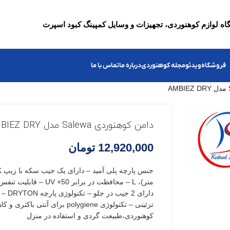
ه لوازم کوهنوردی، تجهیزات و وسایل کمپینگ کبود اسپرت
فروشگاه
ویدئو
مجله کوهنوردی
درباره ما
تماس با ما
دامن کوهنوردی Salewa مدل AMBIEZ DRY
12,920,000
تومان
متر)، L – محافظت در برابر 
دارای 
تزئینی – تکنولوژی polygiene برای 
کوهنوردی،طبیعت گردی و استفاده در منزل