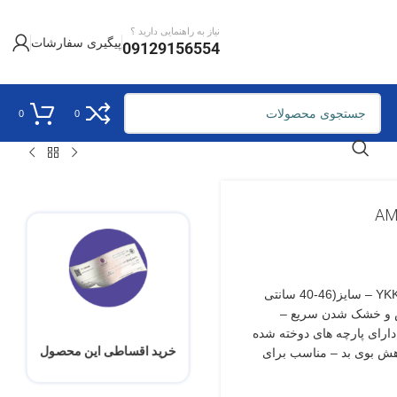
نیاز به راهنمایی دارید ؟
پیگیری سفارشات
09129156554
0
0
جنس پارچه پلی آمید – دارای یک جیب سکه با زیپ YKK – سایز(46-40 سانتی
UV +50 – قابلیت تنفس و خشک شدن سریع –
2 جیب در جلو – تکنولوژی پارچه DRYTON – دارای پارچه های دوخته شده
خرید اقساطی این محصول
آنتی باکتری و کاهش بوی بد – مناسب برای