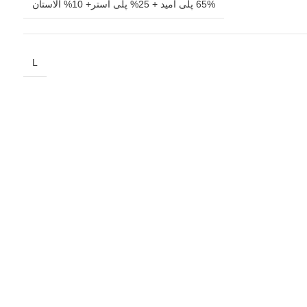
65% پلی آمید + 25% پلی استر+ 10% الاستان
L