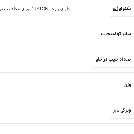
تکنولوژی
دارای پارچه DRYTON برای محافظت در برابر اشعه فرا بنفش 50+ UV و قابلیت تنفس و خشک شدن سریع – تکنولوژی polygiene و نانو سیلور برای آنتی باکتری واز بین بردن بوی بد پارچه
سایر توضیحات
تعداد جیب در جلو
وزن
ویژگی بارز