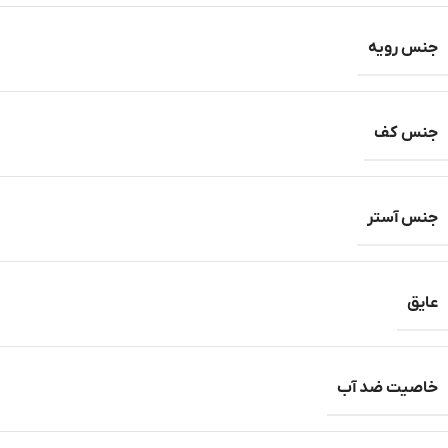
جنس رویه
جنس کف
جنس آستر
عایق
خاصیت ضد آب