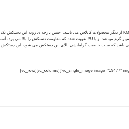
سایش بسیار مقاوم است، کف دستکش نیز از 100٪ چرم بز ساخته شده که بسیار گرم میباشد. و 