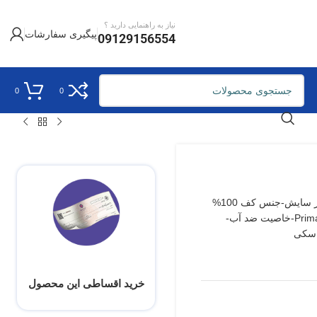
نیاز به راهنمایی دارید ؟
پیگیری سفارشات
09129156554
0
0
جنس رویه 100% Polyester ضدآب و مقاوم در برابر سایش-جنس کف 100%
چرم بز-جنس آستر 100٪ پلی استر -عایق الیاف Primalof-خاصیت ضد آب-
خرید اقساطی این محصول