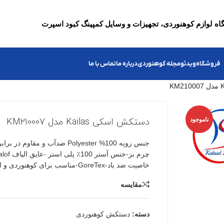
ه لوازم کوهنوردی، تجهیزات و وسایل کمپینگ کبود اسپرت
فروشگاه
ویدئو
مجله کوهنوردی
درباره ما
تماس با ما
ناموجود
دستکش اسکی Kailas مدل KM210007
خاصیت ضد باد-GoreTex-مناسب برای کوهنوردی و اسکی
مقایسه
دسته:
دستکش کوهنوردی