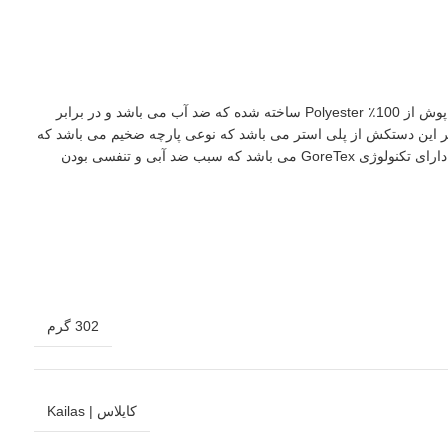
[vc_row][vc_column][vc_column_text]دستکش اسکی Kailas مدل KM210007 از دیگر محصولات کایلاس می باشد. جنس پارچه ی رویه این دستکش تک پوش از 100٪ Polyester ساخته شده که ضد آب می باشد و در برابر
با PU تقویت شده که مقاومت دستکش را بالا می برد، آستر این دستکش از پلی استر می باشد که نوعی پارچه ضخیم می باشد که
به گرم تر شدن دستکش کمک می کند، عایق آن از الیاف Primaloft با کیفیت می باشد که سبب خاصیت گرامایشی بالای این دستکش می شود، این دستکش دارای تکنولوژی GoreTex می باشد که سبب ضد آبی و تنفسی بودن
302 گرم
کایلاس | Kailas