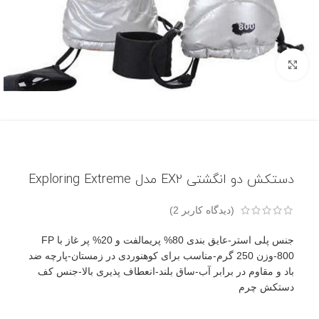
بزرگنمایی تصویر
دستکش دو انگشتی EX2 مدل Exploring Extreme
(دیدگاه کاربر
2
)
جنس پلی استر-عایق بندی 80% پریمالفت و 20% پر غاز با FP
800-وزن 250 گرم-مناسب برای کوهنوردی در زمستان-پارچه ضد
باد و مقاوم در برابر آب-ساق بلند-انعطاف پذیری بالا-جنس کف
دستکش چرم