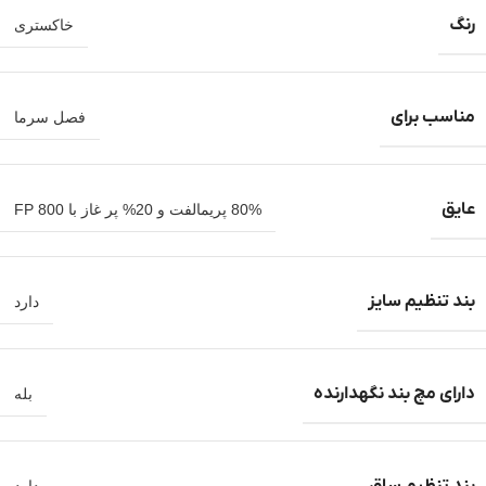
رنگ
خاکستری
مناسب برای
فصل سرما
عایق
80% پریمالفت و 20% پر غاز با FP 800
بند تنظیم سایز
دارد
دارای مچ بند نگهدارنده
بله