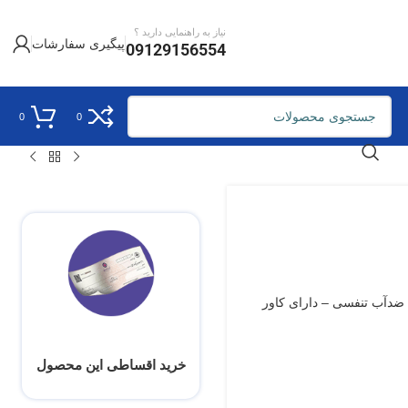
نیاز به راهنمایی دارید ؟
پیگیری سفارشات
09129156554
0
0
یز – پارچه ضدآب تنفسی – دارای کاور
خرید اقساطی این محصول