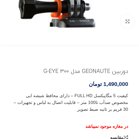
بزرگنمایی تصویر
دوربین GEONAUTE مدل G-EYE 300
1,490,000
تومان
کیفیت 5 مگاپیکسل FULL HD – دارای محافظ شیشه ایی
مخصوص ضدآب تا100 متر – قابلیت اتصال به لباس و تجهیزات –
30 فریم بر ثانیه ضبط تصویر
مقایسه