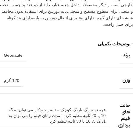
خارجی است و دیگر محصولات داخل جعبه عبارت اند از دو عدد پد چسب تخت
و منحنی برای سطوح مسطح و منحنی،پایه دوربین برای استفاده بدون محافظ
شیشه ای،دارای گیره ،دارای پیچ برای اتصال دوربین به پایه،دارای بند کوتاه
برای حمل راحت.
توضیحات تکمیلی
برند
Geonaute
وزن
120 گرم
حالت
عریض،بزرگ،باریک،کوچک – تایمر خودکار می توان به 5،
های
10 یا 20 ثانیه تنظیم کرد – مدت زمان فیلم را می توان به
فیلم
1، 2، 5، 10 یا 30 ثانیه تنظیم کرد
برداری