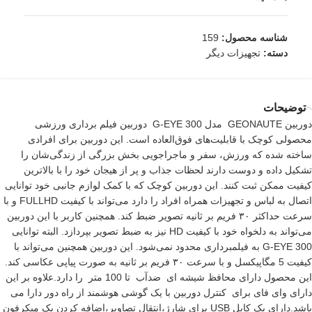
شناسه محصول:
159
دسته:
تجهیزات دیگر
توضیحات
دوربین GEONAUTE مدل G-EYE 300 دوربین فیلم برداری ورزشی
محصولی کوچک با قابلیت‌های فوق‌العاده است. این دوربین برای افرادی
ساخته شده که ورزش، سفر و ماجراجویی بخش بزرگی از زندگی‌شان را
تشکیل داده و دوست دارند لحظات جذاب و پر از هیجان خود را با بالاترین
کیفیت ممکن ثبت کنند. این دوربین کوچک که با کمک لوازم جانبی خود توانایی
اتصال به لباس و تجهیزات همراه افراد را دارد می‌تواند با کیفیت FULLHD و با
سرعت حداکثر ۳۰ فریم بر ثانیه تصویر ضبط کند. همچنین کاربر با این دوربین
می‌تواند به دلخواه خود با کیفیت HD نیز به ضبط تصویر بپردازد. البته توانایی
G-EYE 300 به فیلمبرداری محدود نمی‌شود. این دوربین همچنین می‌تواند با
کیفیت 5 مگاپیکسل و با سرعت ۳۰ فریم بر ثانیه به صورت پیاپی عکاسی کند.
این محصول دارای محافظ شیشه ای ضدآب تا 100 متر را دارد.علاوه بر این
دارای وای فای برای کنترل دوربین با یک گوشی هوشمند از راه دور دارا می
باشد.دارای یک کابل USB برای شارژ،انتقال تصاویر،اضافه کردن یک میکرفون