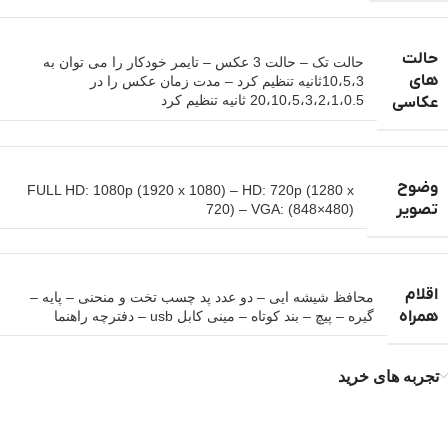
حالت
حالت تک – حالت 3 عکس – تایمر خودکار را می توان به
های
10،5،3ثانیه تنظیم کرد – مدت زمان عکس را در
20،10،5،3،2،1،0.5 ثانیه تنظیم کرد
عکاسی
وضوح
FULL HD: 1080p (1920 x 1080) – HD: 720p (1280 x
تصویر
720) – VGA: (848×480)
اقلام
محافظ شیشه ایی – دو عدد پد چسب تخت و منحنی – پایه –
همراه
گیره – پیچ – بند کوتاه – مینی کابل usb – دفترچه راهنما
تجربه های خرید