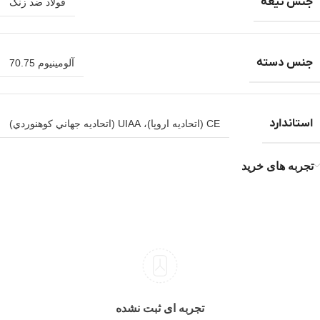
جنس تیغه
فولاد ضد زنگ
جنس دسته
آلومینیوم 70.75
استاندارد
CE (اتحاديه اروپا)، UIAA (اتحاديه جهاني کوهنوردي)
تجربه های خرید
تجربه ای ثبت نشده