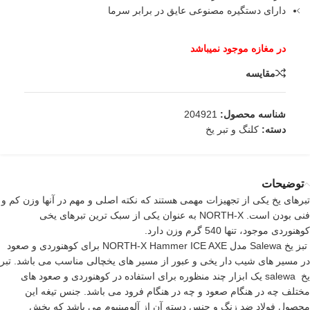
دارای دستگیره مصنوعی عایق در برابر سرما
مقایسه
شناسه محصول:
204921
دسته:
کلنگ و تبر یخ
توضیحات
تبرهای یخ یکی از تجهیزات مهمی هستند که نکته اصلی و مهم در آنها وزن کم و
فنی بودن است. NORTH-X به عنوان یکی از سبک ترین تبرهای یخی
کوهنوردی موجود، تنها 540 گرم وزن دارد.
تبز یخ Salewa مدل NORTH-X Hammer ICE AXE برای کوهنوردی و صعود
در مسیر های شیب دار یخی و عبور از مسیر های یخچالی مناسب می باشد. تبر
یخ salewa یک ابزار چند منظوره برای استفاده در کوهنوردی و صعود های
مختلف چه در هنگام صعود و چه در هنگام فرود می باشد. جنس تیغه این
محصول فولاد ضد زنگ و جنس دسته آن از آلومینیوم می باشد که بخش