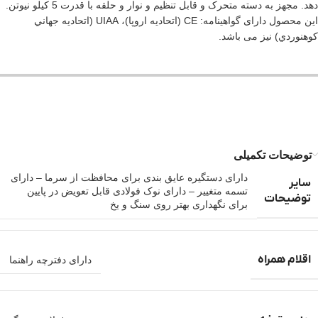
دهد. مجهز به دسته متحرک و قابل تنظیم و نوار و حلقه با قدرت 5 کیلو نیوتن.
این محصول دارای گواهینامه: CE (اتحاديه اروپا)، UIAA (اتحاديه جهاني
کوهنوردي) نیز می باشد.
توضیحات تکمیلی
دارای دستگیره عایق بندی برای محافظت از سرما – دارای
سایر
تسمه متغییر – دارای نوک فولادی قابل تعویض در پایین
توضیحات
برای نگهداری بهتر روی سنگ و یخ
اقلام همراه
دارای دفترچه راهنما