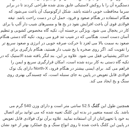
دستگیره آن را با روکش لاستیکی عایق بندی شده طراحی کردند تا در برابر
سرما محافظت خوبی داشته باشد. شکل ارگونومیک آن باعث می‌شود که
هنگام استفاده در هنگام صعود و فرود، حمل آن در دست راحت باشد. تیغه
فولادی قوی آن باعث افزایش نفوذ در یخ ها و مسیرهای شیب دار آلپ یا برای
کار در یخچال می شود. ویژگی برجسته آن، تکیه گاه مخصوص کشویی و تنظیم
آسان دست است. هنگامی که در شیب تند فرو می روید، تکیه گاه دستی هنگام
صعود به سمت بالا می لغزد تا حرکت صرفه جویی در انرژی و صعود سریع تر
را تقویت کند. اگر روی صخره یا یخ شیب دار هستید، هنگام بارگیری برای
حداکثر پشتیبانی قفل می شود. علاوه بر این، بند لنگر بافته شده الاستیک که در
تکیه گاه دستی به کار برده شده است، امکان قرارگیری سریع و ایمن را
فراهم می کند. برای ایمنی بیشتر در هنگام فرود، North-X دارای یک نوک
فولادی قابل تعویض در پایین به جای سنبله است، که چسبندگی بهتری روی
سنگ و یخ ایجاد می کند.
همچنین طول این
گلنگ
52.5 سانتی متر است و دارای وزن 540 گرم می
باشد. یک تسمه متغییر در بدنه این کلنگ تعبیه شده که می توانید برای اتصال
به خود یا تجهیزاتتان از آن استفاده نمایید. علاوه برآن نوک فولادی قابل تعویض
در پایین این کلنگ باعث شده تا روی انواع سنگ و یخ عملکرد بهتر از خود نشان