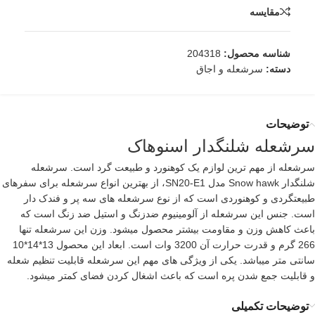
مقایسه
شناسه محصول:
204318
دسته:
سرشعله و اجاق
توضیحات
سرشعله شلنگدار اسنوهاک
سرشعله از مهم ترین لوازم یک کوهنورد و طبیعت گرد است. سرشعله
شلنگدار Snow hawk مدل SN20-E1، از بهترین انواع سرشعله برای سفرهای
طبیعتگردی و کوهنوردی است که از نوع سرشعله های سه پر و فندک دار
است. جنس این سرشعله از آلومینیوم ضدزنگ و استیل ضد زنگ است که
باعث کاهش وزن و مقاومت بیشتر محصول میشود. وزن این سرشعله تنها
266 گرم و قدرت حرارت آن 3200 وات است. ابعاد این محصول 13*14*10
سانتی متر میباشد. یکی از ویژگی های مهم این سرشعله قابلیت تنظیم شعله
و قابلیت جمع شدن پره است که باعث اشغال کردن فضای کمتر میشود.
توضیحات تکمیلی