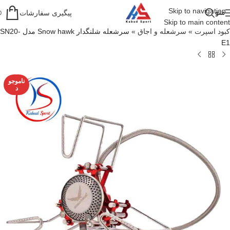
Skip to navigation
منو
پیگیری سفارشات
0
Skip to main content
کبود اسپرت
»
سرشعله و اجاق
»
سرشعله شلنگدار Snow hawk مدل SN20-
E1
ناموجو
د