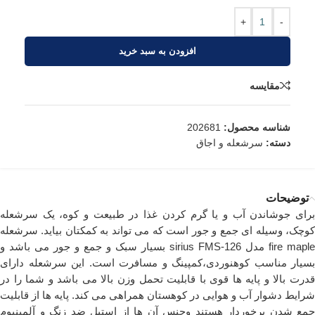
+
-
افزودن به سبد خرید
مقایسه
شناسه محصول:
202681
دسته:
سرشعله و اجاق
توضیحات
برای جوشاندن آب و یا گرم کردن غذا در طبیعت و کوه، یک سرشعله
کوچک، وسیله ای جمع و جور است که می تواند به کمکتان بیاید. سرشعله
fire maple مدل sirius FMS-126 بسیار سبک و جمع و جور می باشد و
بسیار مناسب کوهنوردی،کمپینگ و مسافرت است. این سرشعله دارای
قدرت بالا و پایه ها قوی با قابلیت تحمل وزن بالا می باشد و شما را در
شرایط دشوار آب و هوایی در کوهستان همراهی می کند. پایه ها از قابلیت
جمع شدن برخوردار هستند وجنس آن ها از استیل ضد زنگ و آلمینیوم