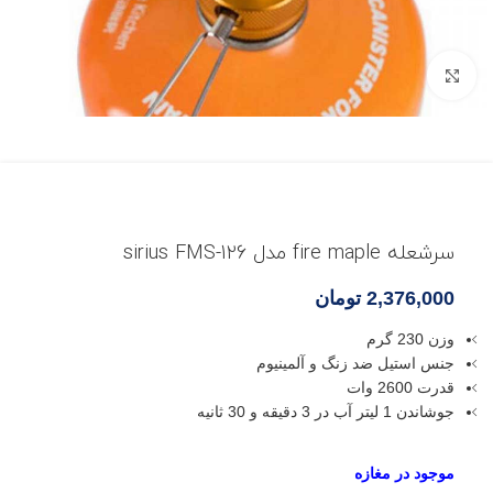
بزرگنمایی تصویر
سرشعله fire maple مدل sirius FMS-126
2,376,000
تومان
وزن 230 گرم
جنس استیل ضد زنگ و آلمینیوم
قدرت 2600 وات
جوشاندن 1 لیتر آب در 3 دقیقه و 30 ثانیه