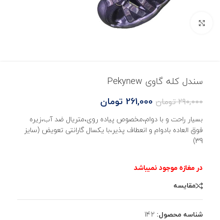
بزرگنمایی تصویر
سندل کله گاوی Pekynew
261,000
تومان
290,000
تومان
بسیار راحت و با دوام،مخصوص پیاده روی،متریال ضد آب،زیره
فوق العاده بادوام و انعطاف پذیر،با یکسال گارانتی تعویض (سایز
39)
مقایسه
شناسه محصول:
142