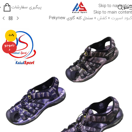
Skip to navigation
پیگیری سفارشات
منو
0
Skip to main content
کبود اسپرت
»
کفش
»
سندل کله گاوی Pekynew
-10%
ناموجو
د