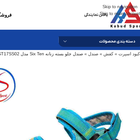
Skip to navigation
Skip to main content
یافتن نمایندگی
فروشگا
دسته بندی محصولات
کبود اسپرت
»
کفش
»
صندل
»
صندل جلو بسته زنانه Six Ten مدل ST17SS02