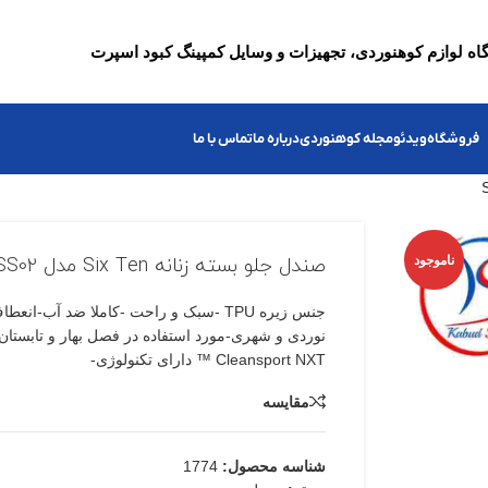
ه لوازم کوهنوردی، تجهیزات و وسایل کمپینگ کبود اسپرت
فروشگاه
ویدئو
مجله کوهنوردی
درباره ما
تماس با ما
ناموجود
صندل جلو بسته زنانه Six Ten مدل ST17SS02
جنس زیره TPU -سبک و راحت -کاملا ضد آب-ا
نوردی و شهری-مورد استفاده در فصل بهار و تابستان -
Cleansport NXT ™ دارای تکنولوژی-
مقایسه
شناسه محصول:
1774