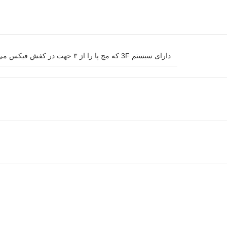
دارای سیستم 3F که مچ پا را از ۳ جهت در کفش فیکس می کند – دارای سیستم قفل 3D بند ها برای جلوگیری از شل شدن بند ها