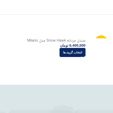
صندل مردانه Snow Hawk مدل Milano
سند
-20%
6,400,000
تومان
انتخاب گزینه ها