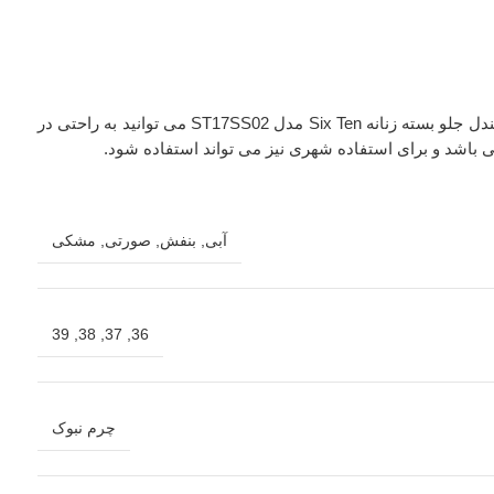
پیاده روی و کوه پیمایی در طبیعت می تواند لذت زیادی داشته باشد، اما وقتی کار به جای ها رودخانه ای می رسد، وضیعت کمی فرق می کند، با صندل جلو بسته زنانه Six Ten مدل ST17SS02 می توانید به راحتی در
ی باشد و برای استفاده شهری نیز می تواند استفاده شود.
آبی
,
بنفش
,
صورتی
,
مشکی
39
,
38
,
37
,
36
چرم نبوک