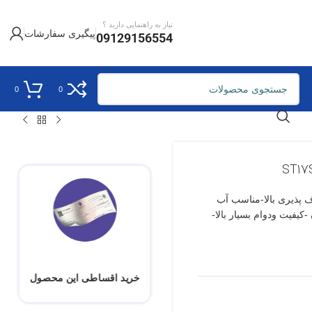
نیاز به راهنمایی دارید ؟
پیگیری سفارشات
09129156554
0
0
نعطاف پذیری بالا-مناسب آب
کیفیت ودوام بسیار بالا-
خرید اقساطی این محصول