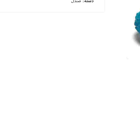
دسته:
صندل