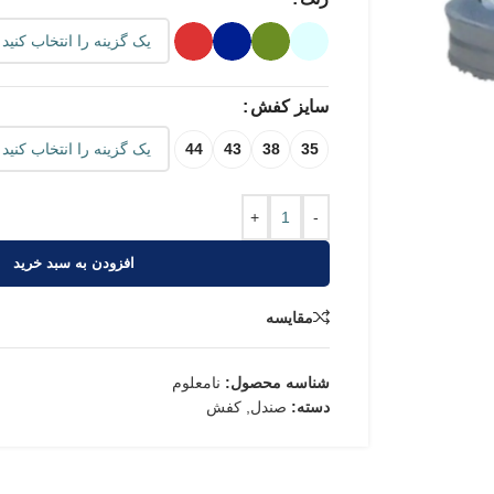
سایز کفش
44
43
38
35
+
-
افزودن به سبد خرید
مقایسه
شناسه محصول:
نامعلوم
دسته:
صندل
,
کفش