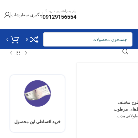
نیاز به راهنمایی دارید ؟
پیگیری سفارشات
09129156554
0
0
طوح مختلف.
ط‌های مرطوب.
طولانی‌مدت.
خرید اقساطی این محصول