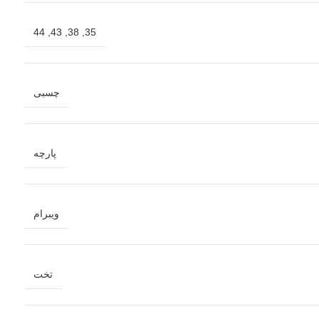
44
,
43
,
38
,
35
چسبی
پارچه
ویبرام
تخت