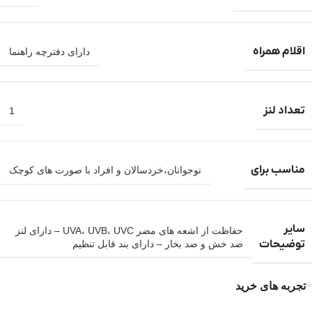
اقلام همراه
دارای دفترچه راهنما
تعداد لنز
1
مناسب برای
نوجوانان،خردسالان و افراد با صورت های کوچک
سایر
حفاظت از اشعه های مضر UVA، UVB، UVC – دارای لنز
توضیحات
ضد خش و ضد بخار – دارای بند قابل تنظیم
تجربه های خرید