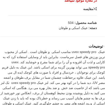
مقایسه
شناسه محصول:
504
دسته:
عینک اسکی و طوفان
توضیحات
عینک uvex speedy pro مناسب اسکی و طوفان است . اسکی از محبوب
ترین ورزش های فصل سرماست. بنابراین باید از وسایلی استفاده کرد که به
کارایی و لذت آن افزوده و آن را برای شما مفرح و خوشایند کند. uvex
speedy pro می تواند بهترین گزینه برای اسکی باشد. این عینک به دلیل فریم
کوچک برای نوجوانان ، خردسال و افراد با صورت های کوچک ایده ال می
باشد. این عینک علاوه برحفاظت چشمان شما در مقابل برف،طوفان و اشعه
مضر UV، دید شما را در کوه بهتر می کند. لنز عینک uvex speedy pro تک لنز
می باشد که از خاصیت ضد خش و ضد بخار بهره می برد. هنگامی که اسکی
می کنید به دلیل پوشیده بودن محیط کوهستان از برف، انعکاس نور خورشید از
برف ها به چشم هایتان آسیب می رساند و خطرناک بوده که باید با زدن عینک
اسکی از ورود اشعه های مضر به چشم جلوگیری کنید. عینک اسکی و طوفان