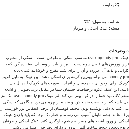
مقایسه
شناسه محصول:
502
دسته:
عینک اسکی و طوفان
توضیحات
عینک uvex speedy pro مناسب اسکی و طوفان است . اسکی از محبوب
ترین ورزش های فصل سرماست. بنابراین باید از وسایلی استفاده کرد که به
کارایی و لذت آن افزوده و آن را برای شما مفرح و خوشایند کند. uvex
speedy pro می تواند بهترین گزینه برای اسکی باشد. این عینک به دلیل فریم
کوچک برای نوجوانان ، خردسال و افراد با صورت های کوچک ایده ال می
باشد. این عینک علاوه برحفاظت چشمان شما در مقابل برف،طوفان و اشعه
مضر UV، دید شما را در کوه بهتر می کند. لنز عینک uvex speedy pro تک لنز
می باشد که از خاصیت ضد خش و ضد بخار بهره می برد. هنگامی که اسکی
می کنید به دلیل پوشیده بودن محیط کوهستان از برف، انعکاس نور خورشید از
برف ها به چشم هایتان آسیب می رساند و خطرناک بوده که باید با زدن عینک
اسکی از ورود اشعه های مضر به چشم جلوگیری کنید. عینک اسکی و طوفان
uvex speedy pro ساخت آلمان بوده و دارای دفترچه راهنما می باشد.