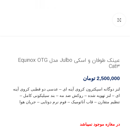
بزرگنمایی تصویر
عینک طوفان و اسکی Julbo مدل Equinox OTG
Cat3
2,500,000
تومان
لنز دوگانه اسپکترون کروی آینه ای – عدسی دو قطبی کروی آینه
ای – لنز تهویه شده – روکش ضد مه – بند سیلیکونی کامل –
تنظیم متقارن – قاب آناتومیک – فوم نرم دوتایی – جریان هوا