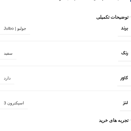
توضیحات تکمیلی
برند
جولبو | Julbo
رنگ
سفید
کاور
دارد
لنز
اسپکترون 3
تجربه های خرید