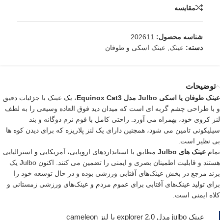
مقایسه
شناسه محصول:
202611
دسته:
عینک
,
عینک اسکی و طوفان
توضیحات
عینک
طوفان یا اسکی Julbo مدل Equinox Cat3
، یک عینک با جزئیات دقیق
و با طراحی چشم گربه ای است که میدان دید فوق العاده وسیعی را به لطف
لنز کروی خود، بهمراه می آورد. راحتی کامل با فوم نرم دوگانه و بند
سیلیکونی تامین می شود، همچنین دارای یک لنز پلاریزه که برای دیدن کوه ها
بی نظیر است.
تمام
عینک های Julbo
مطابق با استانداردهای اروپایی، آمریکایی و استرالیایی
هستند و قابلیت اطمینان بصری و ایمنی را تضمین می کنند. اکنون Julbo یک
برند مرجع در بخش عینک‌های آفتابی ورزشی بوده و در حال توسعه خود را
برای تولید عینک‌های آفتابی برای عموم مردم و عینک‌های ورزشی زمستانی و
کلاه ایمنی است.
عینک julbo مدل explorer 2.0 با لنز cameleon