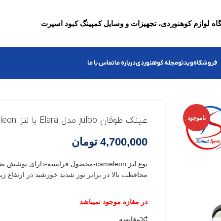
ه لوازم کوهنوردی، تجهیزات و وسایل کمپینگ کبود اسپرت
فروشگاه
ویدئو
مجله کوهنوردی
درباره ما
تماس با ما
ناموجود
عینک طوفان julbo مدل Elara با لنز Cameleon
4,700,000
تومان
نوع لنز cameleon-محصول فرانسه-دارای پوشش ضد بخار استثنایی
محافظت بالا در برابر نور شدید خورشید در ارتفاع زیا
مقایسه