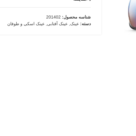
شناسه محصول:
201402
دسته:
عینک
,
عینک آفتابی
,
عینک اسکی و طوفان