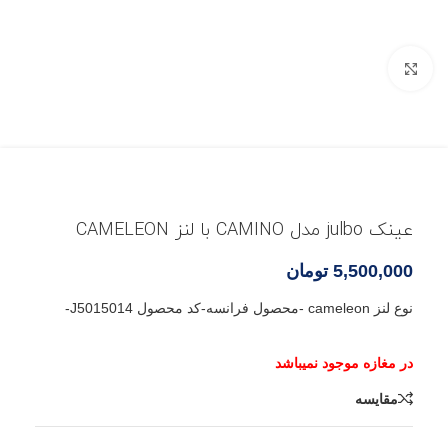
بزرگنمایی تصویر
عینک julbo مدل CAMINO با لنز CAMELEON
5,500,000
تومان
نوع لنز cameleon -محصول فرانسه-کد محصول J5015014-
مقایسه