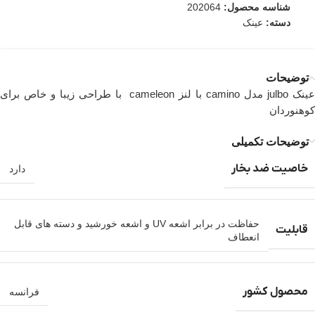
شناسه محصول:
202064
دسته:
عینک
توضیحات
ینک
julbo مدل camino با لنز cameleon با طراحی زیبا و خاص برای
کوهنوردان
توضیحات تکمیلی
خاصیت ضد بخار
دارد
حفاظت در برابر اشعه UV و اشعه خورشید و دسته های قابل
قابلیت
انعطاف
محصول کشور
فرانسه