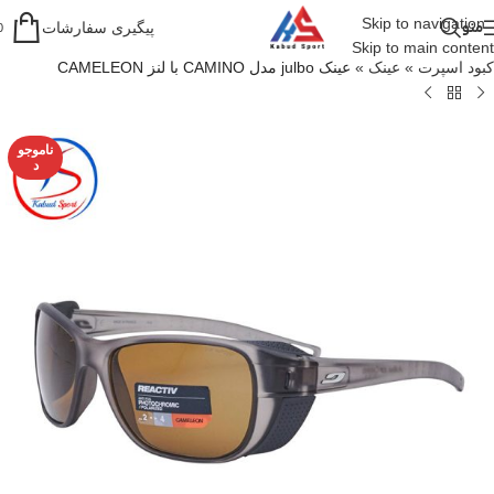
Skip to navigation
منو
پیگیری سفارشات
0
Skip to main content
کبود اسپرت
»
عینک
»
عینک julbo مدل CAMINO با لنز CAMELEON
ناموجو
د