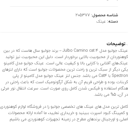
شناسه محصول:
205377
دسته:
عینک
توضیحات
عینک جولبو مدل Julbo Camino cat 4 – برند
جولبو
سال هاست که در بین
کوهنوردان از محبوبیت بالایی برخوردار است. دلیل این محبوبیت نیز تولید
عینک‌های آفتابی با کارایی بالا و کیفیت عالی است. عینک جولبو مدل کامینو
یکی دیگر از سبک ترین و راحت ترین محصولات جولبو است که دارای لنزهای
Spectron با Cat4 می باشد. جنس لنز
عینک
جولبو مدل کامینو از پلی
کربنات بوده و طراحی فریم آن به شکل آرگونومیک است که باعث راحتی در
هنگام استفاده و فیکس شدن کامل روی صورت است. سرعت انتقال نور مرئی
در آن، 5% می باشد.
کامل ترین مدل های عینک های تخصصی جولبو را در فروشگاه
لوازم کوهنوردی
و کمپینگ کبود اسپرت ببینید و خریداری نمایید، ما آماده ارائه محصولات
اصلی و اورجینال برندهای مطرح در زمینه تجهیزات کوهنوردی می باشیم.