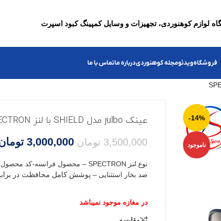
ه لوازم کوهنوردی، تجهیزات و وسایل کمپینگ کبود اسپرت
فروشگاه
ویدئو
مجله کوهنوردی
درباره ما
تماس با ما
-14%
عینک julbo مدل SHIELD با لنز SPECTRON
3,000,000
تومان
3,500,000
تومان
ناموجود
ضد بخار استثنایی –
پوشش کامل محافظت در برابر
مقایسه