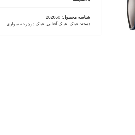
شناسه محصول:
202060
دسته:
عینک
,
عینک آفتابی
,
عینک دوچرخه سواری