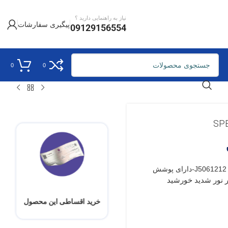
نیاز به راهنمایی دارید ؟
پیگیری سفارشات
09129156554
0
0
نوع لنز SPECTRON – محصول فرانسه-کد محصول J5061212-دارای پوشش
 نور شدید خورشید
خرید اقساطی این محصول