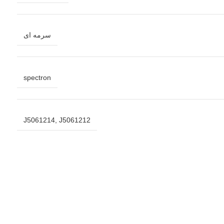
سرمه ای
spectron
J5061214
,
J5061212