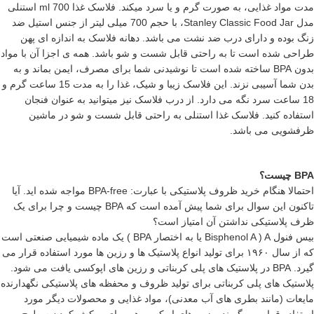
مدت مواد غذایی، به صورت گرم و یا سرد میکند. فلاسک غذا 700 ml استنلی
مدل Stanley Classic Food Jar، با حجم 700 میلی لیتر از جنس استیل ضد
زنگ بوده و دارای درب ضد نشت می باشد. دهانه فلاسک به اندازه ای پهن
طراحی شده است تا به راحتی قابل شست و شو باشد. همه ی اجزا آن با مواد
بدون BPA ساخته شده است تا نوشیدنی شما برای مصرف، ایمن بماند و به
بدن شما آسیبی نزند. این فلاسک زیبا و شیک، غذا را به مدت 15 ساعت گرم و
18 ساعت سرد نگه می دارد. از درب فلاسک نیز میتوانید به عنوان فنجان
استفاده کنید.
فلاسک غذا استنلی
به راحتی قابل شست و شو در ماشین
ظرفشویی می باشد.
BPA چیست؟
احتمالا هنگام خرید ظروف پلاستیکی با عبارت: BPA-free مواجه شده اید. آیا
تاکنون این سوال برای شما پیش آمده است که BPA چیست و چرا برای یک
ظرف پلاستیکی نداشتن آن امتیاز است؟
بیس فنول Bisphenol A ) A یا به اختصار BPA ) یک ماده شیمیایی صنعتی است
که از سال ۱۹۶۰ برای تولید انواع پلاستیک ها و رزین ها مورد استفاده قرار می
گیرد. BPA در پلاستیک های پلی کربناتی و رزین های اپوکسی یافت می شود.
پلاستیک های پلی کربناتی برای تولید ظروف و محفظه های پلاستیکی نگهدارنده
مایعات (مانند بطری های آب معدنی)، مواد غذایی و محصولات دیگر مورد