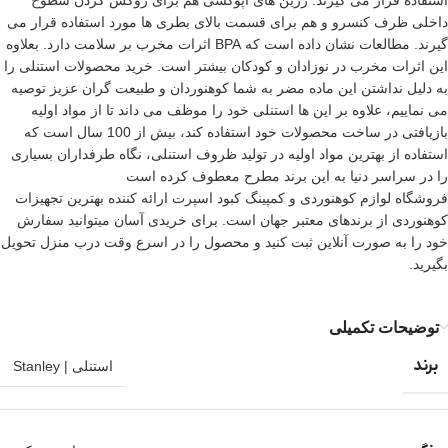
استفاده قرار می گیرند. رزین های اپوکسی هم برای روکش کردن سطوح
داخلی ظرف کنسرو و هم برای قسمت بالای بطری ها مورد استفاده قرار می
گیرند. مطالعات نشان داده است که BPA اثرات مخرب بر سلامت دارد. بعلاوه
این اثرات مخرب در نوزادان و کودکان بیشتر است.
خرید محصولات استنلی
را
به دلیل نداشتن این ماده مضر به شما کوهنوردان و طبیعت گران عزیز توصیه
می نماییم، علاوه بر این ها استنلی خود را موظف می داند تا از مواد اولیه
بازیافتی در ساخت محصولات خود استفاده کند، بیش از 100 سال است که
استفاده از بهترین مواد اولیه در تولید ظروف استنلی، نگاه طرفداران بسیاری
را در سراسر دنیا به این برند مطرح معطوف کرده است
فروشگاه لوازم کوهنوردی و کمپینگ کبود اسپرت ارائه کننده بهترین
تجهیزات
کوهنوردی
از برندهای معتبر جهان است. برای خریدی آسان میتوانید سفارش
خود را به صورت آنلاین ثبت کنید و محصول را در اسرع وقت درب منزل تحویل
بگیرید.
توضیحات تکمیلی
برند
استنلی | Stanley