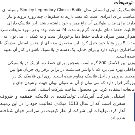
توضیحات
فلاسک یک لیتری استنلی مدل Stanley Legendary Classic Bottle وسیله ای
مناسب برای افرادی است که قصد دارند به سفرهای چند روزه بروند و نیاز
دارند برای مدت طولانی آب داغ همراه خود داشته باشند. این فلاسک دارای
قابلیت حفظ دمای مایعات گرم به مدت 24 ساعت بوده و در مورد مایعات سرد
هم از همین میزان قابلیت حفظ دما برخوردار است و به کمک آن می توان به
مدت 5 روز یخ با خود حمل کرد. این محصول بدنه ای از جنس استیل ضدزنگ با
ساختاری دولایه دارد و برای حمل، یک دسته ی پلاستیک تاشو در کنار آن تعبیه
شده است.
وزن این فلاسک 800 گرم است همچنین برای حفظ دما از یک در پلاستیکی
داخلی بهره می برد که با واشر ضدنشت در برابر برقراری جریان هوا بین
محیط بیرونی و داخل فلاسک مقاوم شده است. روی این
فلاسک
یک در
بزرگتر قرار دارد که می توان از آن به عنوان لیوان جهت نوشیدن چای و
مایعات استفاده کرد. این محصول ساخت شرکت استنلی است.
استنلی
شرکت آمریکایی تولیدکننده ی فلاسک، قمقمه و ظروف
سفری است که از سال 1913 میلادی فعالیت خود را در این زمینه
آغاز کرد. تولیدات این شرکت از نظر کیفیت در سراسر جهان شناخته
شده اند.