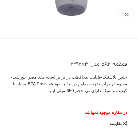
بزرگنمایی تصویر
قمقمه EX2 مدل 631683
جنس پلاستیک-قابلیت محافظت در برابر اشعه های مضر خورشید-
مقاوم در برابر ضربه-مقاوم در برابر نفوذ هوا-BPA Free-بسیار با
کیفیت و سبک-دارای نی-حجم 650 میلی لیتر
مقایسه