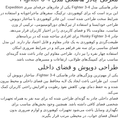
چادر
هاسکی
مدل Fighter 3-4 یکی از چادرهای حرفه‌ای سری Expedition
این برند است که برای کوهنوردی، ترکینگ، سفرهای ماجراجویانه و استفاده در
شرایط سخت طراحی شده است. این
چادر کوهنوردی
با ساختار دوپوش،
طراحی خودایستا و استفاده از تیرک‌های دورالومینیومی، ترکیبی از وزن
مناسب، مقاومت بالا و فضای کاربردی را در اختیار کاربران قرار می‌دهد.
چادر Husky Fighter 3-4 برای افرادی ساخته شده که در برنامه‌های
طبیعت‌گردی و کوهنوردی به یک چادر مقاوم و قابل اعتماد نیاز دارند. این مدل
فضای مناسبی برای سه نفر فراهم می‌کند و در شرایط ضروری امکان
استفاده چهار نفره را نیز دارد. طراحی مقاوم این چادر باعث شده گزینه‌ای
مناسب برای کمپینگ‌های طولانی، ارتفاعات و مسیرهای سخت باشد.
طراحی دوپوش و فضای داخلی
یکی از مهم‌ترین ویژگی‌های چادر هاسکی Fighter 3-4، ساختار دوپوش آن
است. این طراحی باعث ایجاد یک لایه محافظ بین فضای داخلی و محیط بیرون
شده و به حفظ دمای بهتر، کاهش نفوذ رطوبت و افزایش راحتی کاربران کمک
می‌کند.
فضای داخلی چادر به گونه‌ای طراحی شده که برای سه نفر به همراه تجهیزات
شخصی فضای کافی داشته باشد. همچنین وجود بخش‌های مناسب برای
نگهداری وسایل باعث می‌شود تجهیزات کوهنوردی و لوازم ضروری بدون
اشغال فضای خواب، در محیطی مرتب قرار بگیرند.