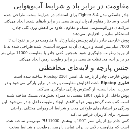
مقاومت در برابر باد و شرایط آب‌وهوایی
چادر هاسکی مدل Fighter 3-4 برای استفاده در شرایط سخت طراحی شده
است و ساختار مقاوم آن پایداری مناسبی در برابر بادهای شدید ایجاد می‌کند.
تیرک‌های دورالومینیومی سبک و مقاوم، علاوه بر کاهش وزن کلی چادر،
استحکام سازه را افزایش می‌دهند.
پوش خارجی چادر دارای پوشش پلی‌اورتان با مقاومت در برابر نفوذ آب تا
7000 میلی‌متر است و درزهای آن به صورت آب‌بندی شده طراحی شده‌اند تا
از ورود رطوبت جلوگیری شود. همچنین کفی چادر با مقاومت 11000 میلی‌متر
در برابر آب، محافظت مناسبی در برابر رطوبت زمین ایجاد می‌کند.
جنس پارچه و لایه‌های محافظتی
پوش خارجی چادر از پارچه پلی‌استر Ripstop 210T ساخته شده است.
فناوری Ripstop
باعث افزایش مقاومت پارچه در برابر پارگی می‌شود و در
صورت ایجاد آسیب، از گسترش پارگی جلوگیری می‌کند.
پوش داخلی از نایلون 190T تنفسی به همراه بخش‌های مشبک ساخته شده
است که باعث گردش بهتر هوا و کاهش ایجاد رطوبت داخل چادر می‌شود. این
ویژگی در استفاده‌های طولانی مدت و شرایط آب‌وهوایی مختلف، راحتی
بیشتری برای کاربران فراهم می‌کند.
کفی چادر نیز از پلی‌استر 190T با پوشش PU 11000 میلی‌متر ساخته شده
است که مقاومت بالایی در برابر تماس با زمین، رطوبت و شرایط سخت