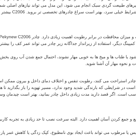
های طبیعت گردی سبک انجام می شود، این مدل می تواند نیازهای اصلی شما
برای برنامه هایی مث
پینگ دیگر، استفاده از زیرانداز جداگانه زیر چادر می تواند عمر کف را بیشت
ود یا طناب ها و میخ ها به خوبی مهار نشوند، احتمال جمع شدن آب روی بخش 
 و نحوه مهار آن آشنا شوید.
چادر استراحت می کنند، رطوبت تنفس و اختلاف دمای داخل و بیرون ممکن است 
ست در شرایطی که بارندگی شدید وجود ندارد، مسیر تهویه را باز بگذارید تا هوا
است. اگر قصد دارید مدت زیادی داخل چادر بمانید، بهتر است چیدمان وسایل 
ی طراحی شده که نصب سریع و جمع کردن آسان اهمیت دارد. البته سرعت نصب تا حد زیادی به 
یس یا مرطوب می تواند باعث ایجاد بوی نامطبوع، کپک زدگی یا کاهش عمر پارچه