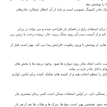
 را پوشش دهد.
ل صعودهای زمستانی، بادهای شدید، بارش های طولانی و شرایط خیلی سرد، بهتر است سراغ چادرهای تخصصی تر بروید. C2006 بیشتر یک چادر کمپینگ عمومی است و نباید از آن انتظار عملکرد چادرهای
در انتخاب چادر، جنس پارچه، کیفیت دوخت، نحوه اتصال تیرک ها، مقاومت کف و میزان محافظت در برابر رطوبت اهمیت زیادی دارد. چادر Pekynew C2006 برای استفاده رایج در فضای باز طراحی شده و می تواند در برابر
ر کند و از آسیب دیدن آن روی سنگ ریزه، خار، ریشه درخت یا زمین زبر
هایی از پوشش یا ورود رطوبت افزایش پیدا می کند. بهتر است قبل از
باعث ایجاد بخار روی دیواره ها شود. وجود دریچه ها یا بخش های
ی داخل چادر تازه تر بماند.
را منظم انجام دهید و از کیسه های تفکیک کننده برای لباس، لوازم
تجربه کاربر بستگی دارد. در اولین استفاده ممکن است کمی زمان بیشتری نیاز
 شود. همچنین بهتر است میخ ها، تیرک ها و طناب ها بعد از هر بار