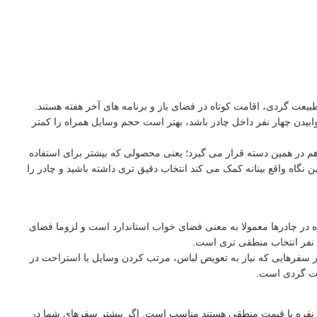
ی طبیعت گردی، اقامت کوتاه در فضای باز و برنامه های آخر هفته هستند.
 هدف شما خوابیدن چهار نفر داخل چادر باشد، بهتر است حجم وسایل همراه را کمتر
د پکینیو که با نام کله گاوی هم شناخته می شود، در میان طبیعت گردان به عنوان تولید کننده تجهیزات اقتصادی و کاربردی شناخته شده است. مدل C2006 هم در همین دسته قرار می گیرد؛ یعنی محصولی که بیشتر برای استفاده
گاه واقع بینانه کمک می کند انتخاب دقیق تری داشته باشید و چادر را
این چادر برای استراحت چند نفر، پهن کردن زیرانداز، قرار دادن کیسه خواب و بخشی از وسایل ضروری طراحی شده است. ظرفیت 3 تا 4 نفره در چادرها معمولا به معنی فضای خواب استاندارد است و لزوما فضای
سه نفر انتخاب منطقی تری است.
 سفرهایی که نیاز به تعویض لباس، مرتب کردن وسایل یا استراحت در
یعت گردی است.
چادر چند نفره با قیمت منطقی هستند مناسب است. اگر بیشتر سفرهای شما در