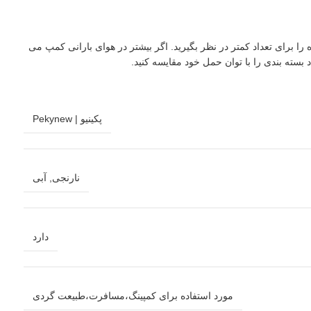
این چادر، به تعداد نفرات واقعی، حجم وسایل، نوع سفر و فصل استفاده توجه کنید. اگر معمولا با تجهیزات زیاد سفر می کنید، ظرفیت 3 تا 4 نفره را برای تعداد کمتر در نظر بگیرید. اگر بیشتر در هوای بارانی کمپ می
ته بندی را با توان حمل خود مقایسه کنید.
پکینیو | Pekynew
نارنجی
,
آبی
دارد
مورد استفاده برای کمپینگ،مسافرت،طبیعت گردی