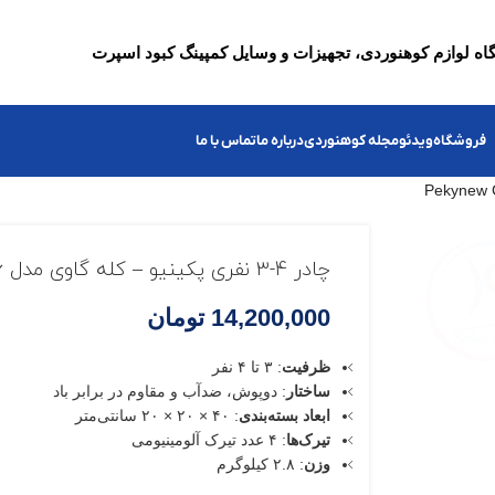
ه لوازم کوهنوردی، تجهیزات و وسایل کمپینگ کبود اسپرت
فروشگاه
ویدئو
مجله کوهنوردی
درباره ما
تماس با ما
چادر 4-3 نفری پکینیو – کله گاوی مدل Pekynew C2006
14,200,000
تومان
ظرفیت
: ۳ تا ۴ نفر
ساختار
: دوپوش، ضدآب و مقاوم در برابر باد
ابعاد بسته‌بندی
: ۴۰ × ۲۰ × ۲۰ سانتی‌متر
تیرک‌ها
: ۴ عدد تیرک آلومینیومی
وزن
: ۲.۸ کیلوگرم