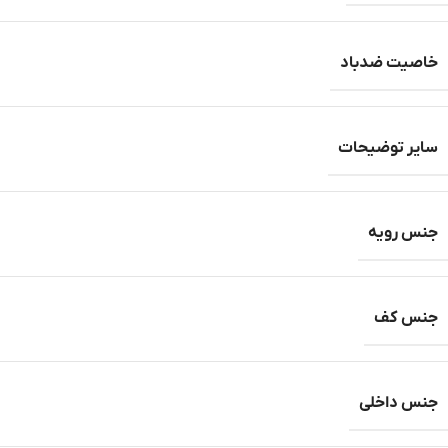
خاصیت ضدباد
سایر توضیحات
جنس رویه
جنس کف
جنس داخلی