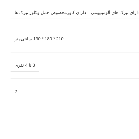
ارای تیرک های آلومینیومی – دارای کاورمخصوص حمل وکاور تیرک ها
210 * 180 * 130 سانتی‌متر
3 تا 4 نفری
2