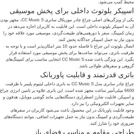
محیط کمپ می‌شود.
اسپیکر بلوتوث داخلی برای پخش موسیقی
یکی از ویژگی‌های اصلی چراغ چادر موزیکال سانری CC Music S، مجهز بودن
آن به اسپیکر بلوتوث داخلی است. این قابلیت به کاربران اجازه می‌دهد در
زمان کمپینگ، سفر یا دورهمی‌های طبیعت‌گردی، موسیقی مورد علاقه خود را
بدون نیاز به حمل اسپیکر جداگانه پخش کنند.
اتصال بلوتوث این چراغ تا فاصله حدود 10 متر امکان‌پذیر است و با توجه به
ظرفیت باتری، می‌تواند ساعت‌ها برای پخش موسیقی مورد استفاده قرار
بگیرد. این ویژگی باعث شده CC Music S انتخابی مناسب برای کمپینگ‌های
گروهی و سفرهای طولانی باشد.
باتری قدرتمند و قابلیت پاوربانک
چراغ چادر سانری مدل CC Music S به باتری داخلی لیتیوم پلیمر با ظرفیت
6600 میلی‌آمپر ساعت مجهز شده است. این باتری علاوه بر تامین انرژی چراغ
و اسپیکر، قابلیت شارژ اضطراری دستگاه‌هایی مانند گوشی موبایل، هدفون و
سایر تجهیزات الکترونیکی را نیز دارد.
وجود قابلیت پاوربانک در این محصول باعث می‌شود کاربران در سفرهای
طبیعت‌گردی و کمپینگ بدون نیاز به حمل تجهیزات اضافی، بتوانند دستگاه‌های
ضروری خود را شارژ کنند.
طراحی مقاوم و مناسب فضای باز