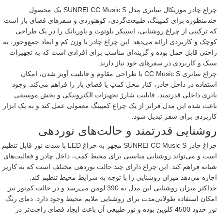
چراغ چادر موزیکال
سانری
مدل SUNREI CC Music S یک محصول
چندمنظوره برای کمپینگ، طبیعت‌گردی، کوهنوردی و سفرهای فضای باز است
که ترکیبی از چراغ روشنایی، اسپیکر بلوتوث و پاوربانک را در یک طراحی
کوچک و کاربردی ارائه می‌دهد. این چراغ چادر با وزن کم و ابعاد جمع‌وجور، به
راحتی قابل حمل بوده و گزینه‌ای مناسب برای افرادی است که به تجهیزات
سبک و کاربردی در سفرهای خود نیاز دارند.
چراغ سانری CC Music S با طراحی مقاوم و قابلیت آویز شدن، امکان
استفاده در داخل چادر، کنار محل کمپ یا فضای باز را فراهم می‌کند. وجود
باتری داخلی قدرتمند، قابلیت شارژ تجهیزات الکترونیکی و پخش موسیقی
باعث شده این مدل فراتر از یک چراغ کمپینگ معمولی عمل کند و به یک ابزار
کاربردی برای سفر تبدیل شود.
روشنایی قدرتمند و حالت‌های نوردهی
چراغ چادر SUNREI CC Music S مجهز به چراغ LED با شدت نور قابل تنظیم
است و می‌تواند روشنایی مناسبی برای محیط کمپ، داخل چادر و فعالیت‌های
شبانه فراهم کند. این چراغ دارای چند حالت نوردهی مختلف است که به کاربر
اجازه می‌دهد میزان روشنایی را با توجه به شرایط محیط تنظیم کند.
حداکثر میزان روشنایی این مدل به 390 لومن می‌رسد و در حالت کم‌نور نیز
امکان استفاده طولانی‌مدت برای روشنایی ملایم محیط وجود دارد. دمای رنگ
نور حدود 4500 کلوین بوده و نور طبیعی آن باعث ایجاد فضای راحت‌تر در