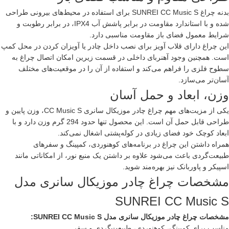
بدنه چراغ SUNREI CC Music S برای استفاده در محیط‌های بیرونی طراحی
شده و با استاندارد مقاومت در برابر پاشش آب IPX4، در برابر رطوبت و
شرایط معمول فضای باز مقاومت مناسبی دارد.
این چراغ دارای قلاب آویز برای نصب داخل چادر یا آویزان کردن در محل کمپ
است. همچنین وجود آهنربای داخلی در قسمت زیرین امکان اتصال چراغ به
سطوح فلزی را فراهم می‌کند و استفاده از آن را در موقعیت‌های مختلف
آسان‌تر می‌سازد.
وزن، ابعاد و حمل آسان
یکی از مزیت‌های مهم چراغ چادر موزیکال سانری CC Music S، وزن پایین و
طراحی قابل حمل آن است. این محصول تنها حدود 294 گرم وزن دارد و با
ابعاد کوچک خود فضای زیادی در کوله‌پشتی اشغال نمی‌کند.
همراه داشتن این چراغ در برنامه‌های کوهنوردی، کمپینگ و سفرهای
طبیعت‌گردی باعث می‌شود علاوه بر داشتن یک منبع نور، از امکاناتی مانند
اسپیکر و پاوربانک نیز بهره‌مند شوید.
مشخصات چراغ چادر موزیکال سانری مدل
SUNREI CC Music S
مشخصات چراغ چادر موزیکال
سانری
مدل SUNREI CC Music S:
مناسب برای کمپینگ، کوهنوردی، طبیعت‌گردی و سفر